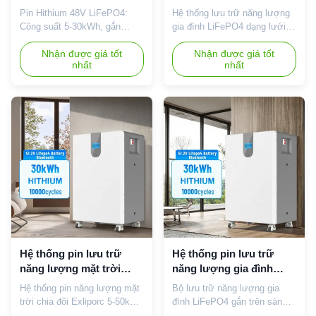
tích hợp để lưu trữ năng
điện lai và tuổi thọ chu
Pin Hithium 48V LiFePO4:
Hệ thống lưu trữ năng lượng
lượng mặt trời
kỳ dài cho lưu trữ năng
Công suất 5-30kWh, gắn
gia đình LiFePO4 dạng lưới
lượng tại nhà
tường/sàn, tích hợp BMS,
lai (5-50kWh). Gắn trên
bảo hành 5 năm. Giao tiếp
Nhận được giá tốt
sàn/tường với BMS thông
Nhận được giá tốt
nhất
nhất
RS485/WiFi/Bluetooth cho hệ
minh, bảo vệ IP20 và giao
thống năng lượng mặt trời lai.
tiếp RS485/CAN. Tuổi thọ dài
để dự phòng năng lượng mặt
trời đáng tin cậy.
Hệ thống pin lưu trữ
Hệ thống pin lưu trữ
năng lượng mặt trời
năng lượng gia đình
LiFePO4 51,2V 5-50kWh
lưới điện lai 51,2V
Hệ thống pin năng lượng mặt
Bộ lưu trữ năng lượng gia
với lưới điện lai để lưu
30kWh với công nghệ
trời chia đôi Exliporc 5-50kWh
đình LiFePO4 gắn trên sàn
trữ năng lượng gia đình
LiFePO4
LiFePO4 với điện áp 51,2V,
30kWh được bảo hành 5