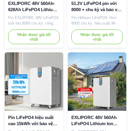
EXLIPORC 48V 560Ah-
51.2V LiFePO4 pin với
628Ah LiFePO4 Lithium
8000 + chu kỳ và bảo vệ
Ion Battery Pack 15kWh-
BMS tích hợp cho nhà
Pin EXLIPORC 48V LiFePO4:
Pin Hithium LiFePO4: Hơn
30kWh Hệ thống lưu trữ
lưu trữ năng lượng
tuổi thọ 8000 chu kỳ, công
8000 chu kỳ, hiệu suất 96-
năng lượng gia đình với
suất 15-30kWh, BMS tích
99%, BMS tích hợp, phạm vi
bảo vệ BMS tích hợp
hợp và nhiều cổng comm
Nhận được giá tốt
nhiệt độ rộng. Mô-đun, có thể
Nhận được giá tốt
nhất
nhất
(RS485/WiFi/Bluetooth). Lưới
mở rộng 10-50kWh để sử
điện lai tương thích để lưu trữ
dụng năng lượng mặt
năng lượng đáng tin cậy tại
trời/thương mại. Bảo hành 5
nhà.
năm, hỗ trợ OEM/ODM.
Pin LiFePO4 hiệu suất
EXLIPORC 48V 560Ah
cao 15kWh với bảo vệ
LiFePO4 Lithium Ion
BMS tích hợp và màn
Battery Pack với bảo vệ