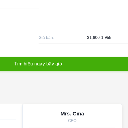
Giá bán:
$1,600-1,955
T
ì
m
h
i
ể
u
n
g
a
y
b
â
y
g
i
ờ
Mrs. Gina
CEO