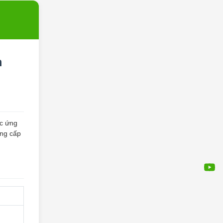
m
ác ứng
ung cấp