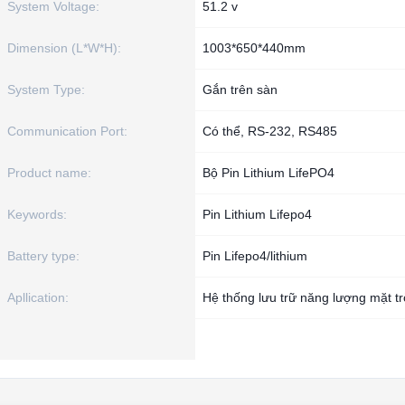
System Voltage:
51.2 v
Dimension (L*W*H):
1003*650*440mm
System Type:
Gắn trên sàn
Communication Port:
Có thể, RS-232, RS485
Product name:
Bộ Pin Lithium LifePO4
Keywords:
Pin Lithium Lifepo4
Battery type:
Pin Lifepo4/lithium
Apllication:
Hệ thống lưu trữ năng lượng mặt tr