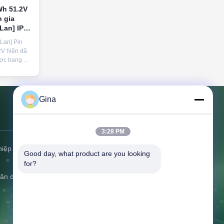
h 51.2V
 gia
 Lan] IP65
n chống
 Lan] Pin
nhanh
V hiện đã
ợc trang bị
heo, khả
t theo tiêu
00 chu kỳ.
ận chuyển
Gina
hương và
ực hiện cho
Liên hệ với chúng tôi
ặt trời
3:28 PM
lựa chọn
 trọng của
hiệp
Địa chỉ:
C506 Innovation Plaza, Số
Good day, what product are you looking 
2007 Đại lộ Pingshan, Cộng đồng
for?
Liulian, Phố Pingshan, Quận
dân cư
Pingshan, Thâm Quyến, Quảng Đông,
Trung Quốc
Điện thoại:
86-0775-8420 5984