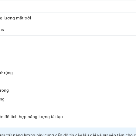
g lượng mặt trời
us
mở rộng
trọng
ống
i để tích hợp năng lượng tái tạo
ưu trữ năng lượng này cung cấp độ tin cậy lâu dài và sự yên tâm cho 