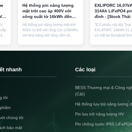
me
Hệ thống pin năng lượng
EXLIPORC 16,07kW
mặt trời cao áp 400V với
314Ah LiFePO4 pin
V
công suất từ 16kWh đến
đình - [Stock Thái
256kWh và bảo vệ IP65 cho
tất cả thời tiết pi
2V
Hệ thống pin năng lượng mặt trời
"[Cổ phiếu nội địa Thái
lưu trữ năng lượng tại nhà
nước cho cài đặt 
 cấp
400V có thể mở rộng (16-128kWh)
EXLIPORC 16kWh 51.2
chóng
iao
với khả năng mở rộng cắm và
có mặt tại Bangkok! Đư
ấp
chạy, xếp hạng IP65, tuổi thọ hơn
pin 314Ah thế hệ tiếp t
6000 và chứng nhận
năng bảo vệ mọi thời tiế
CE/IEC62619. Hiệu suất điện áp
chuẩn IP65 và hơn 11.0
cao giúp giảm tổn thất để có ROI
Tận hưởng thời gian v
vượt trội trong các dự án lưu trữ
nhanh chóng tại địa p
năng lượng lớn.
không mất thời gian th
kết nhanh
Các loại
các dự án năng lượng m
năm 2026 của bạn. Sự 
ưu tú cho khu vực sang
BESS Thương mại & Công ng
Thái Lan
(C&I)
 tôi
Hệ thống lưu trữ năng lượng 
 phẩm
Pin lưu trữ năng lượng HV
với chúng tôi
Pin chống nước IP65 LiFePO4
ách bảo mật