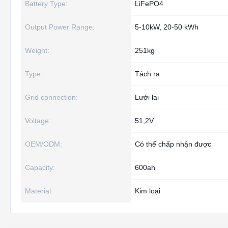
Battery Type:
LiFePO4
Output Power Range:
5-10kW, 20-50 kWh
Weight:
251kg
Type:
Tách ra
Grid connection:
Lưới lai
Voltage:
51,2V
OEM/ODM:
Có thể chấp nhận được
Capacity:
600ah
Material:
Kim loại