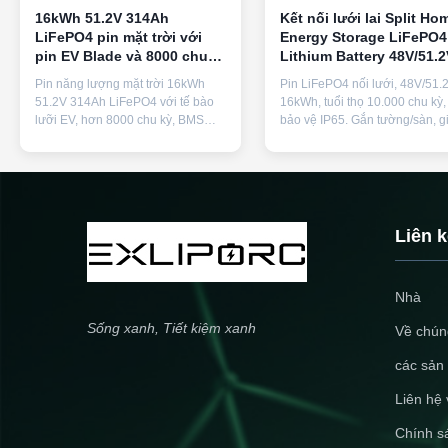
16kWh 51.2V 314Ah
Kết nối lưới lai Split Ho
LiFePO4 pin mặt trời với
Energy Storage LiFePO4
pin EV Blade và 8000 chu
Lithium Battery 48V/51.2
kỳ để lưu trữ năng lượng
16KWh với bảo vệ IP65
Pin năng lượng mặt trời 16kWh
Pin LiFePO4 nối lưới, 48V/51.
tại nhà
51.2V 314Ah LiFePO4 với tế bào
16kWh, tuổi thọ 10.000 chu kỳ,
lưỡi EV, hơn 8000 chu kỳ, BMS
bảo vệ IP65. Gắn tường/sàn, g
cân bằng chủ động, giám sát
tiếp CAN. OEM/ODM được ch
WiFi/APP và tích hợp phòng cháy
nhận cho các hệ thống lưu trữ
chữa cháy khí dung. Được xếp
năng lượng mặt trời.
hạng IP65, hỗ trợ giao tiếp
CAN/RS485/RS232 và chấp nhận
tùy chỉnh OEM/ODM.
Liên 
Nhà
Sống xanh, Tiết kiệm xanh
Về chúng
các sản
Liên hệ 
Chính s