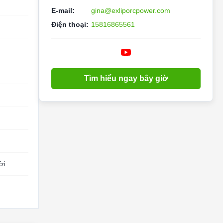
E-mail:
gina@exliporcpower.com
Điện thoại:
15816865561
Tìm hiểu ngay bây giờ
ời