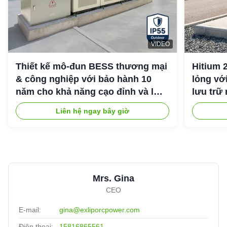
VIDEO
Thiết kế mô-đun BESS thương mại
Hitium 
& công nghiệp với bảo hành 10
lỏng vớ
năm cho khả năng cạo đỉnh và lưu
lưu trữ
trữ năng lượng công nghiệp
Liên hệ ngay bây giờ
Mrs. Gina
CEO
E-mail:
gina@exliporcpower.com
Điện thoại:
15816865561