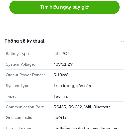
Tìm hiểu ngay bây giờ
Thông số kỹ thuật
Battery Type:
LiFePO4
System Voltage:
48V/51,2V
Output Power Range:
5-10kW
System Type:
Treo tường, gắn sàn
Type:
Tách ra
Communication Port:
RS485, RS-232, Wifi, Bluetooth
Grid connection:
Lưới lai
Product name:
Hệ thống pin dự trữ năng lượng tại