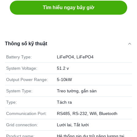
Tìm hiểu ngay bây giờ
Thông số kỹ thuật
Battery Type:
LiFePO4, LiFePO4
System Voltage:
51.2 v
Output Power Range:
5-10kW
System Type:
Treo tường, gắn sàn
Type:
Tách ra
Communication Port:
RS485, RS-232, Wifi, Bluetooth
Grid connection:
Lưới lai, Tắt lưới
Product name:
Hệ thống pin dự trữ năng lượng tại