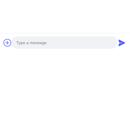
Liên Kết Nhanh
Nhà
Về Chúng Tôi
Sản Phẩm
Video
Photo
Tham Quan Nhà Máy
Trường Hợp Của Chúng Tôi
Video Call
Tin Tức
Audio Call
Liên Hệ Chúng Tôi
Tải Xuống
EXLIPORC NEW ENERGY (SHENZHEN) Co., Ltd.