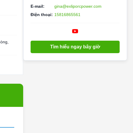
E-mail:
gina@exliporcpower.com
Điện thoại:
15816865561
dòng,
Tìm hiểu ngay bây giờ