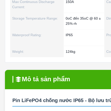
Max Continuous Discharge
150A
Ca
Current:
Storage Temperature Range:
0oC đến 35oC @ 60 ±
Di
25% rh
Waterproof Rating:
IP65
Pr
Weight:
124kg
Co
Mô tả sản phẩm
Pin LiFePO4 chống nước IP65 - Bộ lưu t