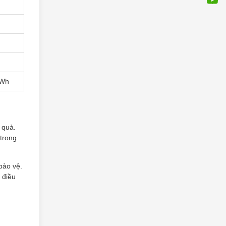
kWh
 quả.
trong
bảo vệ.
 điều