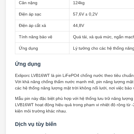
Cân nặng
124kg
Điện áp sạc
57,6V ± 0,2V
Điện áp cắt xả
44,8V
Tính năng bảo vệ
Quá tải, xả quá mức, ngắn mạch
Ứng dụng
Lý tưởng cho các hệ thống năng 
Ứng dụng
Exliporc LVB16WT là pin LiFePO4 chống nước theo tiêu chuẩn IP
Với khả năng chống thấm nước mạnh mẽ, pin năng lượng mặt trờ
các hệ thống năng lượng mặt trời không nối lưới, nơi việc bảo 
Mẫu pin này đặc biệt phù hợp với hệ thống lưu trữ năng lượng 
LVB16WT hoạt động hiệu quả trong phạm vi nhiệt độ rộng từ -20
kiện môi trường khác nhau.
Dịch vụ tùy biến