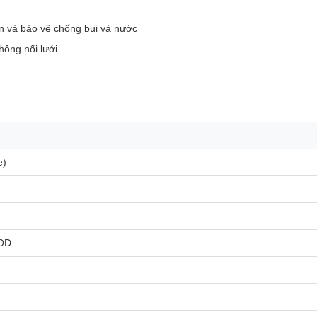
n và bảo vệ chống bụi và nước
hông nối lưới
e)
DOD