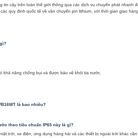
 tin cậy trên toàn thế giới thông qua các dịch vụ chuyển phát nhanh đ
 các quy định quốc tế về vận chuyển pin lithium, với thời gian giao hàn
gì?
có khả năng chống bụi và được bảo vệ khỏi tia nước.
LVB16WT là bao nhiêu?
ớc theo tiêu chuẩn IP65 này là gì?
 trời, xe điện, ứng dụng hàng hải và các thiết bị ngoài trời khác cần