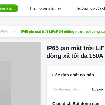
Sản phẩm
Tham quan nhà máy
Trường hợp của ch
FePO4
IP65 pin mặt trời LiFePO4 chống nước với công suấ
IP65 pin mặt trời L
dòng xả tối đa 150A
Các tính chất cơ bản
Tên thương hiệu:
Exliporc
Giao dịch Bất động sản