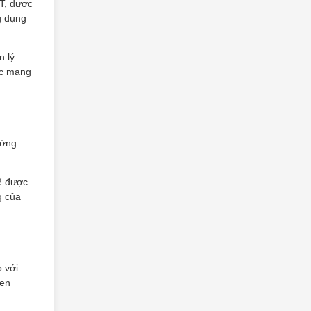
T, được
g dụng
n lý
orc mang
ường
ể được
g của
 với
vẹn