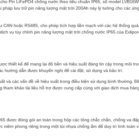
nh cho Pin LiFePO4 chống nước theo tiêu chuẩn IP65, số model LVB16W
ải pháp lưu trữ pin năng lượng mặt trời 200Ah này lý tưởng cho các ứn
hư CAN hoặc RS485, cho phép tích hợp liền mạch với các hệ thống quả
, dịch vụ tùy chỉnh pin năng lượng mặt trời chống nước IP65 của Exlip
ợc thiết kế để mang lại độ bền và hiệu suất đáng tin cậy trong môi tr
ác hướng dẫn được khuyến nghị để cài đặt, sử dụng và bảo trì.
t và các vấn đề về hiệu suất trong điều kiện sử dụng bình thường. Đ
òng tham khảo tài liệu hỗ trợ được cung cấp cùng với giao dịch mua hàn
65 được đóng gói an toàn trong hộp các tông chắc chắn, chống va đập
c niêm phong riêng trong một túi nhựa chống ẩm để duy trì tính toàn 