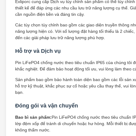
Exliporc cung cấp Dịch vụ tùy chỉnh sản phẩm có thể tùy chỉ
thiết kế để đáp ứng các nhu cầu lưu trữ năng lượng cụ thể. Gi
cần nguồn điện bền và đáng tin cậy.
Các tùy chọn tùy chỉnh bao gồm các giao diện truyền thông n
năng lượng hiện có. Với số lượng đặt hàng tối thiểu là 2 chiếc
đến các giải pháp lưu trữ năng lượng phù hợp.
Hỗ trợ và Dịch vụ
Pin LiFePO4 chống nước theo tiêu chuẩn IP65 của chúng tôi đư
khắc nghiệt. Để đảm bảo hoạt động tối ưu, vui lòng làm theo c
Sản phẩm bao gồm bảo hành toàn diện bao gồm các lỗi sản xuấ
hỗ trợ kỹ thuật, khắc phục sự cố hoặc yêu cầu thay thế, vui l
bạn.
Đóng gói và vận chuyển
Bao bì sản phẩm:
Pin LiFePO4 chống nước theo tiêu chuẩn IP
lớp đệm xốp để tránh di chuyển hoặc hư hỏng. Mỗi thiết bị đượ
không thấm nước.