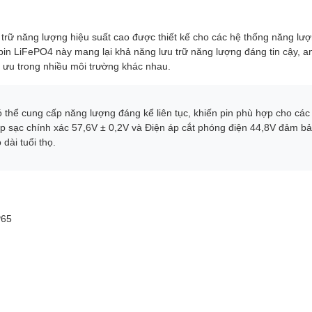
 trữ năng lượng hiệu suất cao được thiết kế cho các hệ thống năng lư
 pin LiFePO4 này mang lại khả năng lưu trữ năng lượng đáng tin cậy, a
ối ưu trong nhiều môi trường khác nhau.
có thể cung cấp năng lượng đáng kể liên tục, khiến pin phù hợp cho cá
áp sạc chính xác 57,6V ± 0,2V và Điện áp cắt phóng điện 44,8V đảm b
dài tuổi thọ.
P65