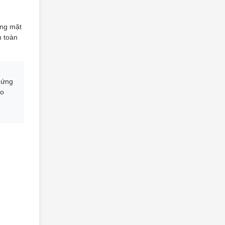
ợng mặt
n toàn
c ứng
ảo