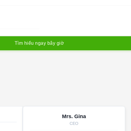
T
ì
m
h
i
ể
u
n
g
a
y
b
â
y
g
i
ờ
Mrs. Gina
CEO