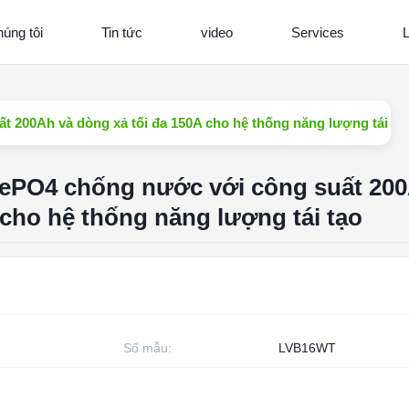
úng tôi
Tin tức
video
Services
L
t 200Ah và dòng xả tối đa 150A cho hệ thống năng lượng tái tạ
iFePO4 chống nước với công suất 20
 cho hệ thống năng lượng tái tạo
Số mẫu:
LVB16WT