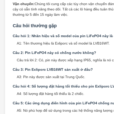
Vận chuyển:
Chúng tôi cung cấp các tùy chọn vận chuyển đáng
cậy có sẵn tính năng theo dõi. Tất cả các lô hàng đều tuân thủ
thường từ 5 đến 15 ngày làm việc.
Câu hỏi thường gặp
Câu hỏi 1: Nhãn hiệu và số model của pin LiFePO4 này là 
A1: Tên thương hiệu là Exliporc và số model là LVB16WT.
Câu 2: Pin LiFePO4 này có chống nước không?
Câu trả lời 2: Có, pin này được xếp hạng IP65, nghĩa là nó 
Câu 3: Pin Exliporc LVB16WT sản xuất ở đâu?
A3: Pin này được sản xuất tại Trung Quốc.
Câu hỏi 4: Số lượng đặt hàng tối thiểu cho pin Exliporc 
A4: Số lượng đặt hàng tối thiểu là 2 chiếc.
Câu 5: Các ứng dụng điển hình của pin LiFePO4 chống nư
A5: Nó phù hợp để sử dụng trong các hệ thống năng lượng mặt