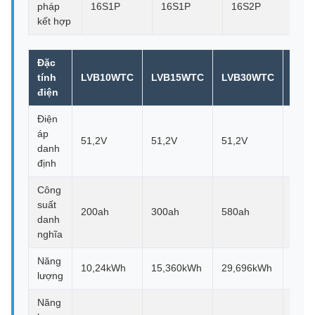
pháp
16S1P
16S1P
16S2P
16
kết hợp
Đặc
tính
LVB10WTC
LVB15WTC
LVB30WTC
LVB
điện
Điện
áp
51,2V
51,2V
51,2V
51,2
danh
định
Công
suất
200ah
300ah
580ah
980A
danh
nghĩa
Năng
10,24kWh
15,360kWh
29,696kWh
50,1
lượng
Năng