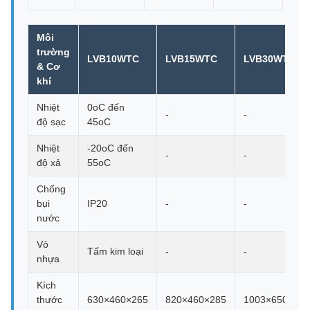
Môi
trường
LVB10WTC
LVB15WTC
LVB30WTC
& Cơ
khí
Nhiệt
0oC đến
-
-
độ sạc
45oC
Nhiệt
-20oC đến
-
-
độ xả
55oC
Chống
bụi
IP20
-
-
nước
Vỏ
Tấm kim loại
-
-
nhựa
Kích
thước
630×460×265
820×460×285
1003×650×440