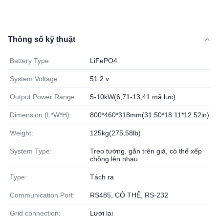
Thông số kỹ thuật
Battery Type:
LiFePO4
System Voltage:
51.2 v
Output Power Range:
5-10kW(6,71-13,41 mã lực)
Dimension (L*W*H):
800*460*318mm(31.50*18.11*12.52in)
Weight:
125kg(275,58lb)
System Type:
Treo tường, gắn trên giá, có thể xếp
chồng lên nhau
Type:
Tách ra
Communication Port:
RS485, CÓ THỂ, RS-232
Grid connection:
Lưới lai