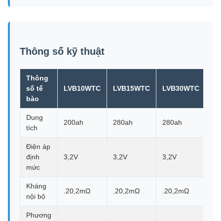
Thông số kỹ thuật
Thông
số tế
LVB10WTC
LVB15WTC
LVB30WTC
LV
bào
Dung
200ah
280ah
280ah
31
tích
Điện áp
định
3,2V
3,2V
3,2V
3,
mức
Kháng
.20,2mΩ
.20,2mΩ
.20,2mΩ
.2
nội bộ
Phương