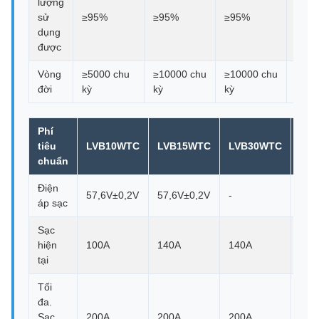
lượng
sử
≥95%
≥95%
≥95%
≥95
dụng
được
Vòng
≥5000 chu
≥10000 chu
≥10000 chu
≥110
đời
kỳ
kỳ
kỳ
kỳ
Phí
tiêu
LVB10WTC
LVB15WTC
LVB30WTC
LV
chuẩn
Điện
57,6V±0,2V
57,6V±0,2V
-
-
áp sạc
Sạc
hiện
100A
140A
140A
-
tại
Tối
đa.
Sạc
200A
200A
200A
-