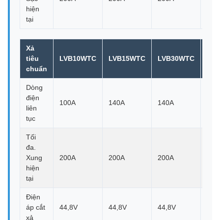
hiện
tại
Xả
tiêu
LVB10WTC
LVB15WTC
LVB30WTC
LV
chuẩn
Dòng
điện
100A
140A
140A
-
liên
tục
Tối
đa.
Xung
200A
200A
200A
-
hiện
tại
Điện
áp cắt
44,8V
44,8V
44,8V
-
xả