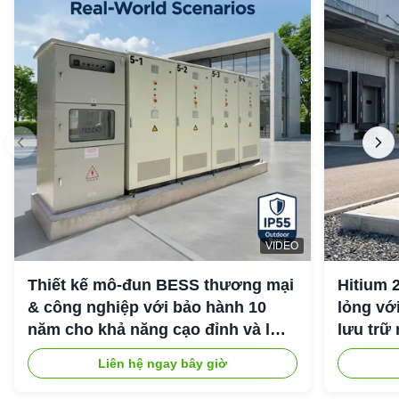
VIDEO
Thiết kế mô-đun BESS thương mại
Hitium 
& công nghiệp với bảo hành 10
lỏng vớ
năm cho khả năng cạo đỉnh và lưu
lưu trữ
trữ năng lượng công nghiệp
Liên hệ ngay bây giờ