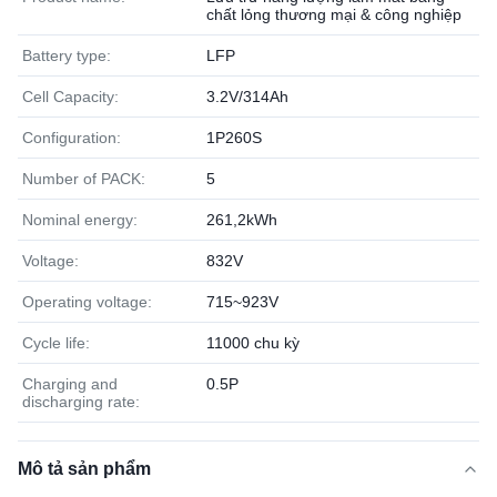
chất lỏng thương mại & công nghiệp
Battery type:
LFP
Cell Capacity:
3.2V/314Ah
Configuration:
1P260S
Number of PACK:
5
Nominal energy:
261,2kWh
Voltage:
832V
Operating voltage:
715~923V
Cycle life:
11000 chu kỳ
Charging and
0.5P
discharging rate:
Mô tả sản phẩm