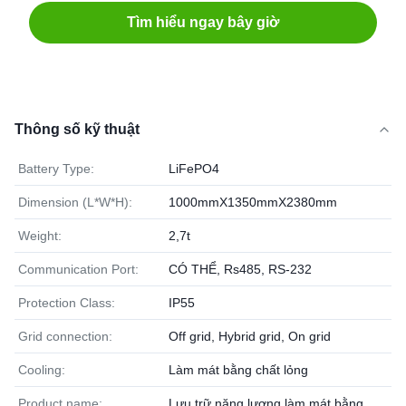
Tìm hiểu ngay bây giờ
Thông số kỹ thuật
Battery Type:
LiFePO4
Dimension (L*W*H):
1000mmX1350mmX2380mm
Weight:
2,7t
Communication Port:
CÓ THỂ, Rs485, RS-232
Protection Class:
IP55
Grid connection:
Off grid, Hybrid grid, On grid
Cooling:
Làm mát bằng chất lỏng
Product name:
Lưu trữ năng lượng làm mát bằng