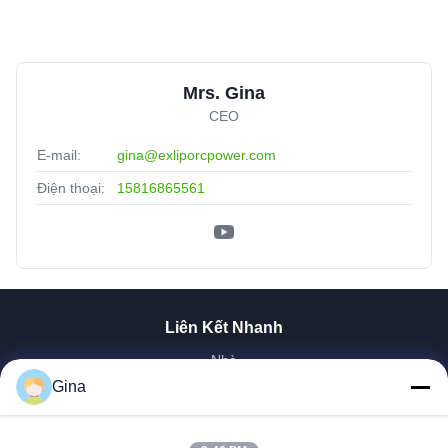
Mrs. Gina
CEO
E-mail:
gina@exliporcpower.com
Điện thoại:
15816865561
Liên Kết Nhanh
Nhà
Về Chúng Tôi
Gina
Sản Phẩm
Video