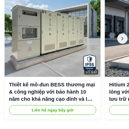
VIDEO
Thiết kế mô-đun BESS thương mại
Hitium 
& công nghiệp với bảo hành 10
lỏng vớ
năm cho khả năng cạo đỉnh và lưu
lưu trữ
trữ năng lượng công nghiệp
Liên hệ ngay bây giờ