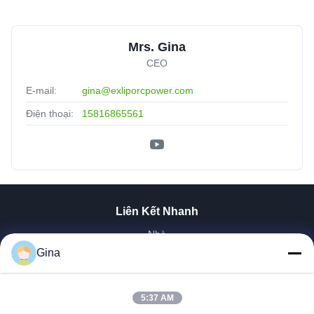
Mrs. Gina
CEO
E-mail:
gina@exliporcpower.com
Điện thoại:
15816865561
Liên Kết Nhanh
Nhà
Về Chúng Tôi
Gina
Sản Phẩm
Video
5:37 AM
Tham Quan Nhà Máy