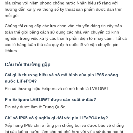
bìa cứng với niêm phong chống nước.Nhãn hiệu rõ ràng với
hướng dẫn xử lý và thông số kỹ thuật sản phẩm được dán trên
mỗi gói.
Chúng tôi cung cấp các lựa chọn vận chuyển đáng tin cậy trên
toàn thế giới bằng cách sử dụng các nhà vận chuyển có kinh
nghiệm trong việc xử lý các thành phần điện tử nhạy cảm. Tất cả
các lô hàng tuân thủ các quy định quốc tế về vận chuyển pin
lithium.
Câu hỏi thường gặp
Cái gì là thương hiệu và số mô hình của pin IP65 chống
nước LiFePO4?
Pin có thương hiệu Exliporc và số mô hình là LVB16WT.
Pin Exliporc LVB16WT được sản xuất ở đâu?
Pin này được làm ở Trung Quốc.
Chỉ số IP65 có ý nghĩa gì đối với pin LiFePO4 này?
Xếp hạng IP65 chỉ ra rằng pin chống bụi và được bảo vệ chống
lại các luồng nước, làm cho nó phù hợp với việc sử dụng ngoài