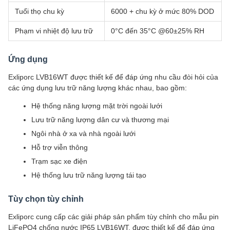
Tuổi thọ chu kỳ
6000 + chu kỳ ở mức 80% DOD
Phạm vi nhiệt độ lưu trữ
0°C đến 35°C @60±25% RH
Ứng dụng
Exliporc LVB16WT được thiết kế để đáp ứng nhu cầu đòi hỏi của
các ứng dụng lưu trữ năng lượng khác nhau, bao gồm:
Hệ thống năng lượng mặt trời ngoài lưới
Lưu trữ năng lượng dân cư và thương mại
Ngôi nhà ở xa và nhà ngoài lưới
Hỗ trợ viễn thông
Trạm sạc xe điện
Hệ thống lưu trữ năng lượng tái tạo
Tùy chọn tùy chỉnh
Exliporc cung cấp các giải pháp sản phẩm tùy chỉnh cho mẫu pin
LiFePO4 chống nước IP65 LVB16WT, được thiết kế để đáp ứng