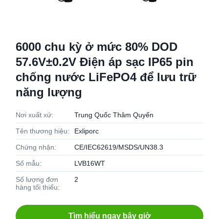
6000 chu kỳ ở mức 80% DOD
57.6V±0.2V Điện áp sạc IP65 pin
chống nước LiFePO4 để lưu trữ
năng lượng
Nơi xuất xứ:
Trung Quốc Thâm Quyến
Tên thương hiệu:
Exliporc
Chứng nhận:
CE/IEC62619/MSDS/UN38.3
Số mẫu:
LVB16WT
Số lượng đơn
2
hàng tối thiểu:
Tìm hiểu ngay bây giờ