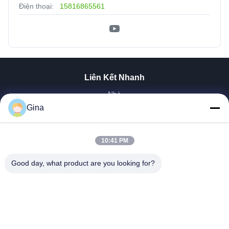
Điện thoại:
15816865561
Liên Kết Nhanh
Nhà
Về Chúng Tôi
Gina
Sản Phẩm
Video
10:41 PM
Tham Quan Nhà Máy
Trường Hợp Của Chúng Tôi
Good day, what product are you looking for?
Tin Tức
Liên Hệ Chúng Tôi
Tải Xuống
EXLIPORC NEW ENERGY (SHENZHEN) Co., Ltd.