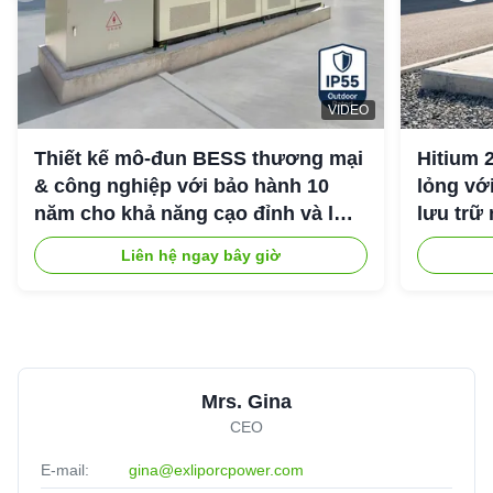
VIDEO
Thiết kế mô-đun BESS thương mại
Hitium 
& công nghiệp với bảo hành 10
lỏng vớ
năm cho khả năng cạo đỉnh và lưu
lưu trữ
trữ năng lượng công nghiệp
Liên hệ ngay bây giờ
Mrs. Gina
CEO
E-mail:
gina@exliporcpower.com