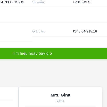
S/UN38.3/MSDS
Số mẫu:
LVB15WTC
Giá bán:
€843.64-915.16
T
ì
m
h
i
ể
u
n
g
a
y
b
â
y
g
i
ờ
Mrs. Gina
CEO