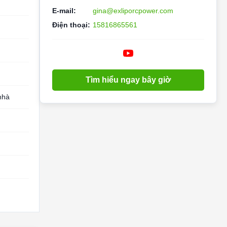
E-mail:
gina@exliporcpower.com
Điện thoại:
15816865561
Tìm hiểu ngay bây giờ
nhà