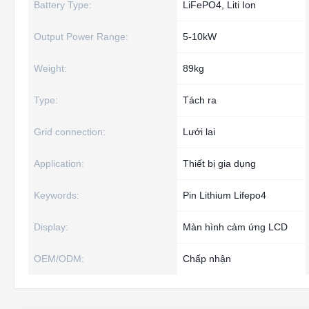
Battery Type:
LiFePO4, Liti Ion
Output Power Range:
5-10kW
Weight:
89kg
Type:
Tách ra
Grid connection:
Lưới lai
Application:
Thiết bị gia dụng
Keywords:
Pin Lithium Lifepo4
Display:
Màn hình cảm ứng LCD
OEM/ODM:
Chấp nhận