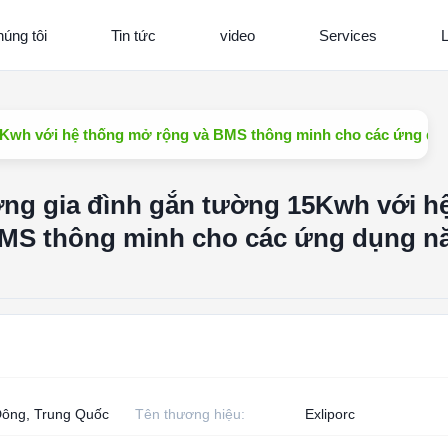
úng tôi
Tin tức
video
Services
L
15Kwh với hệ thống mở rộng và BMS thông minh cho các ứng dụ
ợng gia đình gắn tường 15Kwh với h
MS thông minh cho các ứng dụng n
ông, Trung Quốc
Tên thương hiệu:
Exliporc