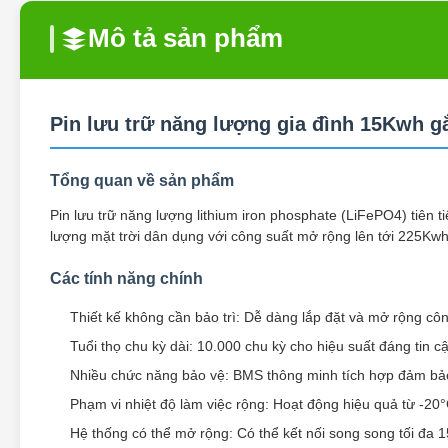
Mô tả sản phẩm
Pin lưu trữ năng lượng gia đình 15Kwh g
Tổng quan về sản phẩm
Pin lưu trữ năng lượng lithium iron phosphate (LiFePO4) tiên
lượng mặt trời dân dụng với công suất mở rộng lên tới 225Kwh
Các tính năng chính
Thiết kế không cần bảo trì: Dễ dàng lắp đặt và mở rộng cô
Tuổi thọ chu kỳ dài: 10.000 chu kỳ cho hiệu suất đáng tin 
Nhiều chức năng bảo vệ: BMS thông minh tích hợp đảm bảo 
Phạm vi nhiệt độ làm việc rộng: Hoạt động hiệu quả từ -20
Hệ thống có thể mở rộng: Có thể kết nối song song tối đa 15