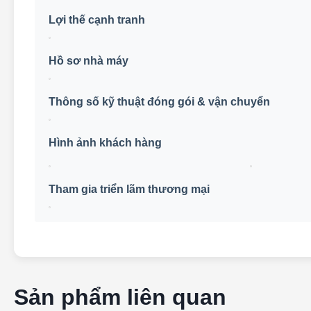
Giới thiệu về EXLIPORC
EXLIPORC được thành lập vào năm 2017 và có trụ sở tại Sh
lithium toàn diện cho khách hàng. Đội ngũ chuyên nghiệp củ
công ty và dịch vụ hậu mãi.
Để đảm bảo chất lượng sản phẩm và dịch vụ cao, chúng tôi 
các tiêu chuẩn quốc tế. Các mẫu pin của chúng tôi được sử
công nghiệp, xe đạp điện, xe tay ga điện tử, RV, xe golf, x
Kể từ khi thành lập, EXLIPORC luôn tuân thủ mục đích kinh d
Chúng tôi cam kết mang đến cho khách hàng những dịch vụ
hàng.
Hầu hết các mẫu máy của chúng tôi đã đạt được chứng n
UN38.3 và MSDS. Chúng tôi liên tục làm việc để cải tiến c
hàng. Sứ mệnh của chúng tôi là "Sống xanh, Tiết kiệm xanh