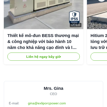
VIDEO
Thiết kế mô-đun BESS thương mại
Hitium 
& công nghiệp với bảo hành 10
lỏng vớ
năm cho khả năng cạo đỉnh và lưu
lưu trữ
trữ năng lượng công nghiệp
Liên hệ ngay bây giờ
Mrs. Gina
CEO
E-mail:
gina@exliporcpower.com