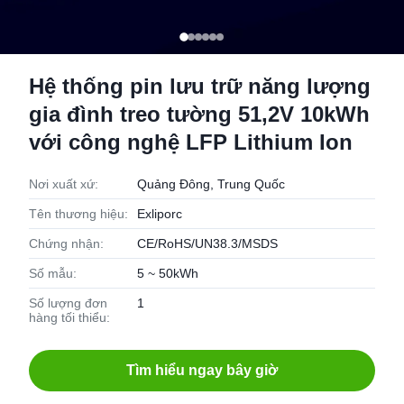
Hệ thống pin lưu trữ năng lượng
gia đình treo tường 51,2V 10kWh
với công nghệ LFP Lithium Ion
Nơi xuất xứ:
Quảng Đông, Trung Quốc
Tên thương hiệu:
Exliporc
Chứng nhận:
CE/RoHS/UN38.3/MSDS
Số mẫu:
5 ~ 50kWh
Số lượng đơn
1
hàng tối thiểu:
Tìm hiểu ngay bây giờ