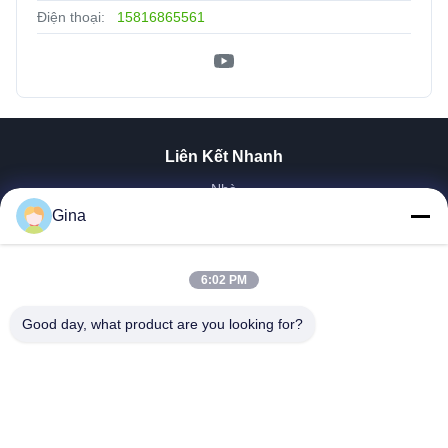
Điện thoại:
15816865561
Liên Kết Nhanh
Nhà
Về Chúng Tôi
Gina
Sản Phẩm
Video
6:02 PM
Tham Quan Nhà Máy
Trường Hợp Của Chúng Tôi
Good day, what product are you looking for?
Tin Tức
Liên Hệ Chúng Tôi
Tải Xuống
EXLIPORC NEW ENERGY (SHENZHEN) Co., Ltd.