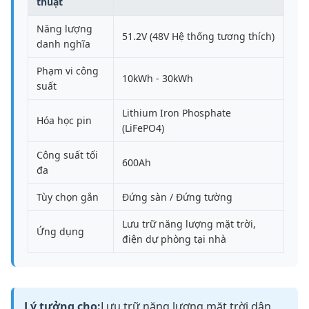
thuật
Năng lượng
51.2V (48V Hệ thống tương thích)
danh nghĩa
Phạm vi công
10kWh - 30kWh
suất
Lithium Iron Phosphate
Hóa học pin
(LiFePO4)
Công suất tối
600Ah
đa
Tùy chọn gắn
Đứng sàn / Đứng tường
Lưu trữ năng lượng mặt trời,
Ứng dụng
điện dự phòng tại nhà
Lý tưởng cho:
Lưu trữ năng lượng mặt trời dân