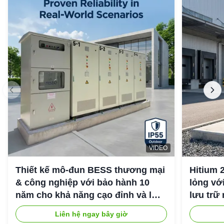
VIDEO
Thiết kế mô-đun BESS thương mại
Hitium 
& công nghiệp với bảo hành 10
lỏng vớ
năm cho khả năng cạo đỉnh và lưu
lưu trữ
trữ năng lượng công nghiệp
Liên hệ ngay bây giờ