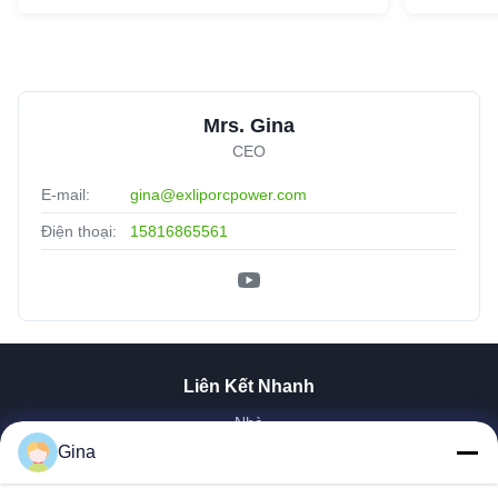
Mrs. Gina
CEO
E-mail:
gina@exliporcpower.com
Điện thoại:
15816865561
Liên Kết Nhanh
Nhà
Về Chúng Tôi
Gina
Sản Phẩm