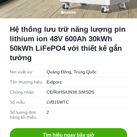
Hệ thống lưu trữ năng lượng pin
lithium ion 48V 600Ah 30kWh
50kWh LiFePO4 với thiết kế gắn
tường
Nơi xuất xứ:
Quảng Đông, Trung Quốc
Tên thương hiệu:
Exliporc
Chứng nhận:
CE/RoHS/UN38.3/MSDS
Số mẫu:
LVB15WTC
Số lượng đơn
2
hàng tối thiểu:
Tìm hiểu ngay bây giờ