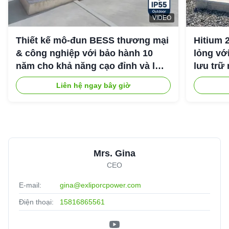
VIDEO
Thiết kế mô-đun BESS thương mại
Hitium 
& công nghiệp với bảo hành 10
lỏng vớ
năm cho khả năng cạo đỉnh và lưu
lưu trữ
trữ năng lượng công nghiệp
Liên hệ ngay bây giờ
Mrs. Gina
CEO
E-mail:
gina@exliporcpower.com
Điện thoại:
15816865561