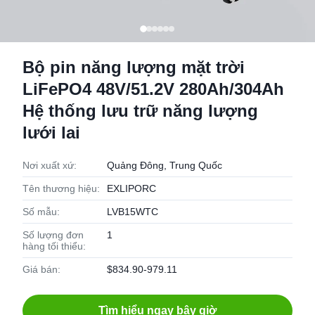
Bộ pin năng lượng mặt trời
LiFePO4 48V/51.2V 280Ah/304Ah
Hệ thống lưu trữ năng lượng
lưới lai
Nơi xuất xứ:
Quảng Đông, Trung Quốc
Tên thương hiệu:
EXLIPORC
Số mẫu:
LVB15WTC
Số lượng đơn
1
hàng tối thiểu:
Giá bán:
$834.90-979.11
Tìm hiểu ngay bây giờ