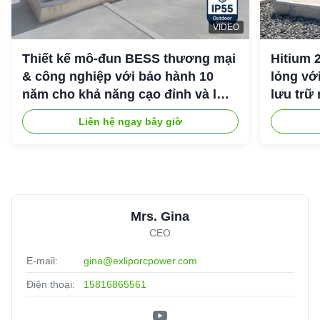
VIDEO
Thiết kế mô-đun BESS thương mại
Hitium 
& công nghiệp với bảo hành 10
lỏng vớ
năm cho khả năng cạo đỉnh và lưu
lưu trữ
trữ năng lượng công nghiệp
Liên hệ ngay bây giờ
Mrs. Gina
CEO
E-mail:
gina@exliporcpower.com
Điện thoại:
15816865561