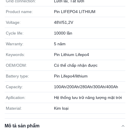
Grid connection:
Lưới lai, Tắt lưới
Product name:
Pin LIFEPO4 LITHIUM
Voltage:
48V/51,2V
Cycle life:
10000 lần
Warranty:
5 năm
Keywords:
Pin Lithium Lifepo4
OEM/ODM:
Có thể chấp nhận được
Battery type:
Pin Lifepo4/lithium
Capacity:
100Ah/200Ah/280Ah/300Ah/400Ah
Apllication:
Hệ thống lưu trữ năng lượng mặt trời
Material:
Kim loại
Mô tả sản phẩm