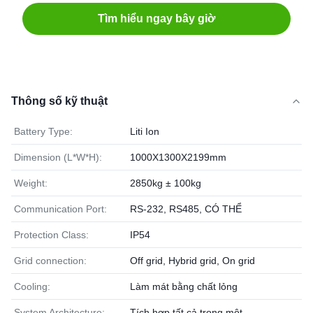
Tìm hiểu ngay bây giờ
Thông số kỹ thuật
Battery Type:
Liti Ion
Dimension (L*W*H):
1000X1300X2199mm
Weight:
2850kg ± 100kg
Communication Port:
RS-232, RS485, CÓ THỂ
Protection Class:
IP54
Grid connection:
Off grid, Hybrid grid, On grid
Cooling:
Làm mát bằng chất lỏng
System Architecture:
Tích hợp tất cả trong một