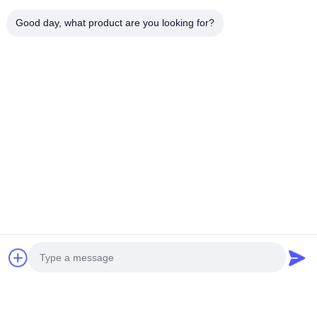
Good day, what product are you looking for?
VIDEO
Thiết kế mô-đun BESS thương mại
Hitium 
& công nghiệp với bảo hành 10
lỏng vớ
năm cho khả năng cạo đỉnh và lưu
lưu trữ
trữ năng lượng công nghiệp
Liên hệ ngay bây giờ
Mrs. Gina
CEO
E-mail:
gina@exliporcpower.com
Điện thoại:
15816865561