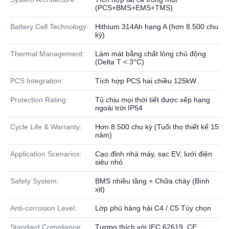
(PCS+BMS+EMS+TMS)
Battery Cell Technology:
Hithium 314Ah hạng A (hơn 8.500 chu
kỳ)
Thermal Management:
Làm mát bằng chất lỏng chủ động
(Delta T < 3°C)
PCS Integration:
Tích hợp PCS hai chiều 125kW
Protection Rating:
Tủ chịu mọi thời tiết được xếp hạng
ngoài trời IP54
Cycle Life & Warranty:
Hơn 8.500 chu kỳ (Tuổi thọ thiết kế 15
năm)
Application Scenarios:
Cạo đỉnh nhà máy, sạc EV, lưới điện
siêu nhỏ
Safety System:
BMS nhiều tầng + Chữa cháy (Bình
xịt)
Anti-corrosion Level:
Lớp phủ hàng hải C4 / C5 Tùy chọn
Standard Compliance:
Tương thích với IEC 62619, CE,