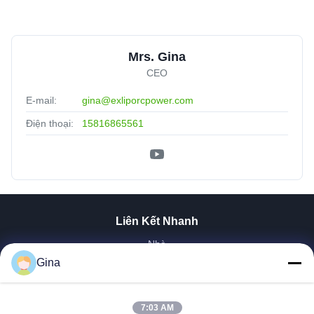
Mrs. Gina
CEO
E-mail:
gina@exliporcpower.com
Điện thoại:
15816865561
Liên Kết Nhanh
Nhà
Về Chúng Tôi
Gina
Sản Phẩm
Video
7:03 AM