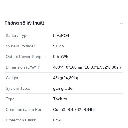
Thông số kỹ thuật
Battery Type:
LiFePO4
System Voltage:
51.2 v
Output Power Range:
0-5 kWh
Dimension (L*W*H):
480*440*160mm(18.90*17.32*6,30in)
Weight:
43kg(94,80lb)
System Type:
gắn giá đỡ
Type:
Tách ra
Communication Port:
Có thể, RS-232, RS485
Protection Class:
IP54