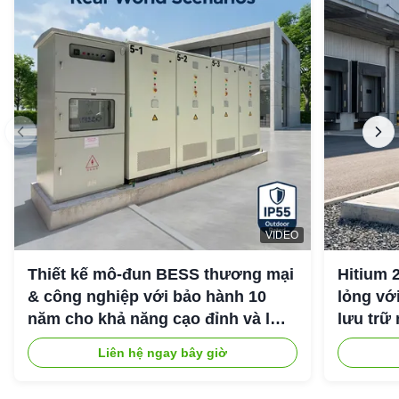
VIDEO
Thiết kế mô-đun BESS thương mại
Hitium 
& công nghiệp với bảo hành 10
lỏng vớ
năm cho khả năng cạo đỉnh và lưu
lưu trữ
trữ năng lượng công nghiệp
Liên hệ ngay bây giờ