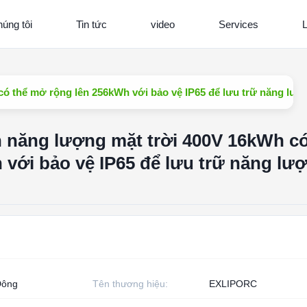
úng tôi
Tin tức
video
Services
L
có thể mở rộng lên 256kWh với bảo vệ IP65 để lưu trữ năng lượ
n năng lượng mặt trời 400V 16kWh có
với bảo vệ IP65 để lưu trữ năng lư
Đông
Tên thương hiệu:
EXLIPORC