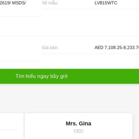
2619/ MSDS/
Số mẫu:
LVB15WTC
Giá bán:
AED 7,108.25-8,233.7
T
ì
m
h
i
ể
u
n
g
a
y
b
â
y
g
i
ờ
Mrs. Gina
CEO