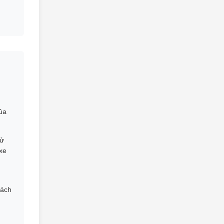
của
sử
 xe
hách