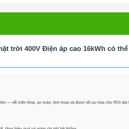
mặt trời 400V Điện áp cao 16kWh có th
ớn — dễ triển khai, an toàn, linh hoạt và được tối ưu hóa cho ROI dài
ế, tăng hiệu quả và giảm chi phí hệ thống