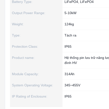
Battery Type:
LiFePO4, LiFePO4
Output Power Range:
5-10kW
Weight:
124kg
Type:
Tách ra
Protection Class:
IP65
Product name:
Hệ thống pin lưu trữ năng lư
đình HV
Module Capacity:
314Ah
System Operating Voltage:
345~455V
IP Rating of Enclosure:
IP65