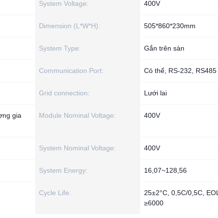
System Voltage:
400V
Dimension (L*W*H):
505*860*230mm
System Type:
Gắn trên sàn
Communication Port:
Có thể, RS-232, RS485
Grid connection:
Lưới lai
ợng gia
Module Nominal Voltage:
400V
System Nominal Voltage:
400V
System Energy:
16,07~128,56
Cycle Life:
25±2°C, 0,5C/0,5C, E
≥6000