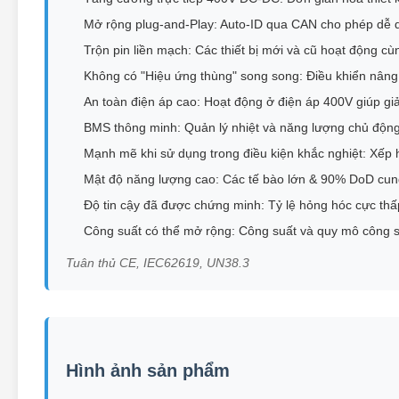
Mở rộng plug-and-Play: Auto-ID qua CAN cho phép d
Trộn pin liền mạch: Các thiết bị mới và cũ hoạt động c
Không có "Hiệu ứng thùng" song song: Điều khiển nân
An toàn điện áp cao: Hoạt động ở điện áp 400V giúp giả
BMS thông minh: Quản lý nhiệt và năng lượng chủ động
Mạnh mẽ khi sử dụng trong điều kiện khắc nghiệt: Xếp
Mật độ năng lượng cao: Các tế bào lớn & 90% DoD cun
Độ tin cậy đã được chứng minh: Tỷ lệ hỏng hóc cực thấp 
Công suất có thể mở rộng: Công suất và quy mô công s
Tuân thủ CE, IEC62619, UN38.3
Hình ảnh sản phẩm