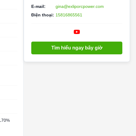
E-mail:
gina@exliporcpower.com
Điện thoại:
15816865561
Tìm hiểu ngay bây giờ
OL70%