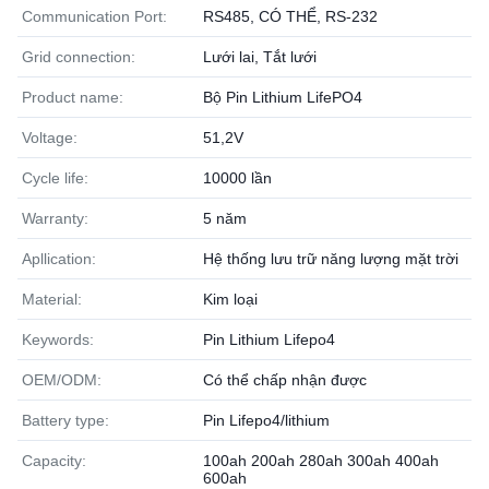
Communication Port:
RS485, CÓ THỂ, RS-232
Grid connection:
Lưới lai, Tắt lưới
Product name:
Bộ Pin Lithium LifePO4
Voltage:
51,2V
Cycle life:
10000 lần
Warranty:
5 năm
Apllication:
Hệ thống lưu trữ năng lượng mặt trời
Material:
Kim loại
Keywords:
Pin Lithium Lifepo4
OEM/ODM:
Có thể chấp nhận được
Battery type:
Pin Lifepo4/lithium
Capacity:
100ah 200ah 280ah 300ah 400ah
600ah