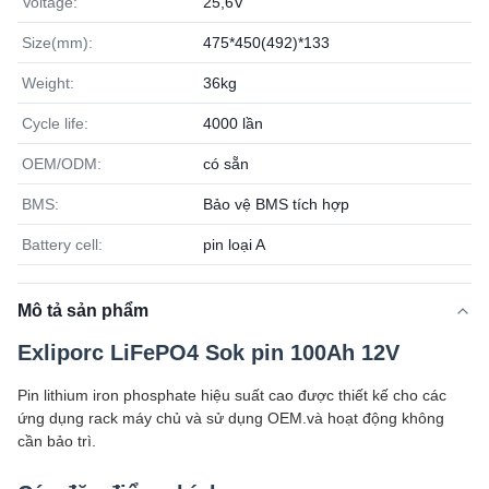
Voltage:
25,6V
Size(mm):
475*450(492)*133
Weight:
36kg
Cycle life:
4000 lần
OEM/ODM:
có sẵn
BMS:
Bảo vệ BMS tích hợp
Battery cell:
pin loại A
Mô tả sản phẩm
Exliporc LiFePO4 Sok pin 100Ah 12V
Pin lithium iron phosphate hiệu suất cao được thiết kế cho các
ứng dụng rack máy chủ và sử dụng OEM.và hoạt động không
cần bảo trì.