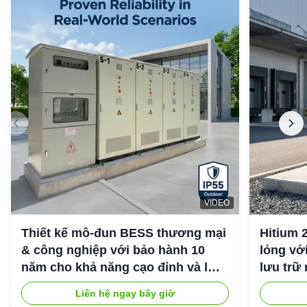
VIDEO
Thiết kế mô-đun BESS thương mại
Hitium 
& công nghiệp với bảo hành 10
lỏng vớ
năm cho khả năng cạo đỉnh và lưu
lưu trữ
trữ năng lượng công nghiệp
Liên hệ ngay bây giờ