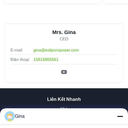
Mrs. Gina
CEO
E-mail:
gina@exliporcpower.com
Điện thoại:
15816865561
Liên Kết Nhanh
Nhà
Về Chúng Tôi
Gina
Sản Phẩm