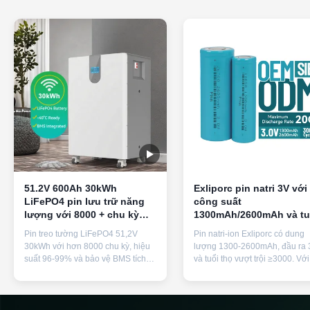
51.2V 600Ah 30kWh
Exliporc pin natri 3V với
LiFePO4 pin lưu trữ năng
công suất
lượng với 8000 + chu kỳ
1300mAh/2600mAh và tu
cho nhà RV & Cabin Off-
thọ chu kỳ ≥3000 pin Na
Pin treo tường LiFePO4 51,2V
Pin natri-ion Exliporc có dung
Grid
Ion
30kWh với hơn 8000 chu kỳ, hiệu
lượng 1300-2600mAh, đầu ra 
suất 96-99% và bảo vệ BMS tích
và tuổi thọ vượt trội ≥3000. Với
hợp. Thiết kế mô-đun để mở rộng
phạm vi hoạt động rộng -40°C
công suất 5-50kWh. Được chứng
45°C và công nghệ natri-không
nhận đạt tiêu chuẩn quốc tế và
mang lại độ bền vượt trội trong
bảo hành 5 năm.
ứng dụng công nghiệp.