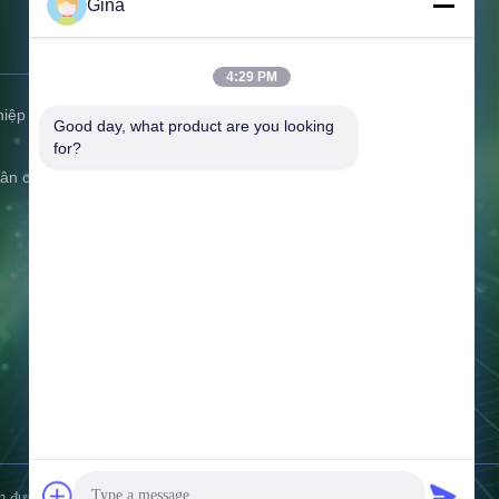
Gina
hà sang
Liên hệ với chúng tôi
4:29 PM
hiệp
Địa chỉ:
C506 Innovation Plaza, Số
Good day, what product are you looking 
2007 Đại lộ Pingshan, Cộng đồng
for?
Liulian, Phố Pingshan, Quận
dân cư
Pingshan, Thâm Quyến, Quảng Đông,
Trung Quốc
Điện thoại:
86-0775-8420 5984
E-mail:
gina@exliporcpower.com
Thời gian làm việc:
09:00-18:30
Tìm hiểu ngay bây giờ
 được bảo lưu..