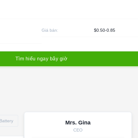
Giá bán:
$0.50-0.85
T
ì
m
h
i
ể
u
n
g
a
y
b
â
y
g
i
ờ
Battery
Mrs. Gina
CEO