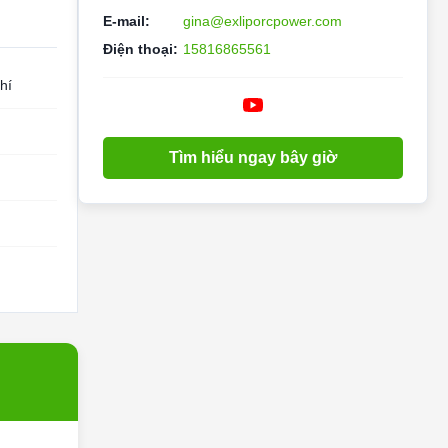
E-mail:
gina@exliporcpower.com
Điện thoại:
15816865561
hí
Tìm hiểu ngay bây giờ