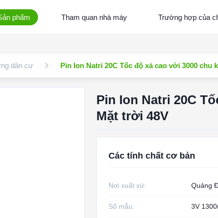
Sản phẩm
Tham quan nhà máy
Trường hợp của ch
ợng dân cư
Pin Ion Natri 20C Tốc độ xả cao với 3000 chu 
Pin Ion Natri 20C T
Mặt trời 48V
Các tính chất cơ bản
Nơi xuất xứ:
Quảng Đ
Số mẫu:
3V 130