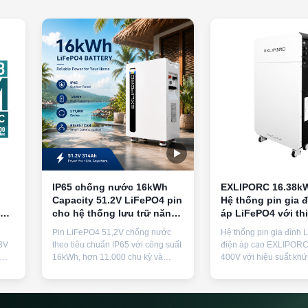
IP65 chống nước 16kWh
EXLIPORC 16.38k
Capacity 51.2V LiFePO4 pin
Hệ thống pin gia 
ổi
cho hệ thống lưu trữ năng
áp LiFePO4 với thi
lượng mặt trời
đun đứng trên sà
Pin LiFePO4 51,2V chống nước
Hệ thống pin gia đình 
thông minh
3V
theo tiêu chuẩn IP65 với công suất
điện áp cao EXLIPOR
16kWh, hơn 11.000 chu kỳ và
400V với hiệu suất khứ
 đến
dòng xả liên tục 100A. Được
97%, tuổi thọ chu kỳ hơ
 khí
chứng nhận cho hệ thống năng
xếp hạng IP65 và BMS
 các
lượng mặt trời lưới điện lai với các
minh. Thiết kế kiểu mô
tính năng bảo vệ toàn diện.
trên sàn có bánh xe để