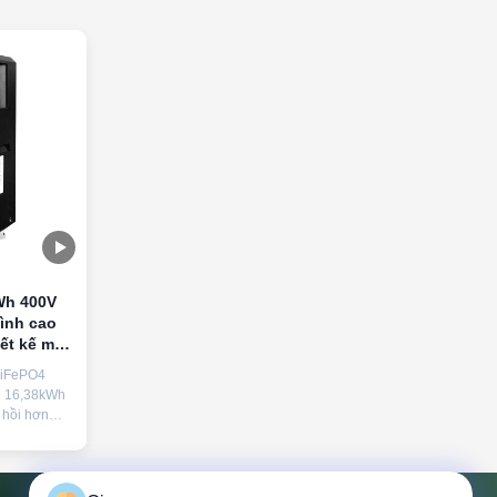
Wh 400V
đình cao
ết kế mô-
n và BMS
LiFePO4
C 16,38kWh
 hồi hơn
n 6.000,
 thông
-đun đặt
 dễ dàng