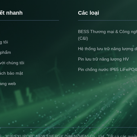
lắp đặt ở những khu n
trọng có điện 3 pha.
kết nhanh
Các loại
BESS Thương mại & Công ng
(C&I)
 tôi
Hệ thống lưu trữ năng lượng 
 phẩm
Pin lưu trữ năng lượng HV
với chúng tôi
Pin chống nước IP65 LiFePO4
ách bảo mật
rang web
26 - 2026 EXLIPORC NEW ENERGY (SHENZHEN) Co., Ltd.. Tất cả các quyền