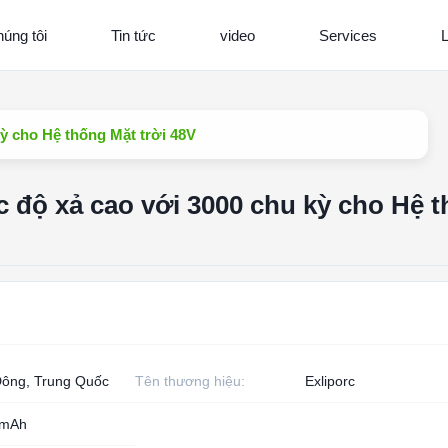
úng tôi
Tin tức
video
Services
L
kỳ cho Hệ thống Mặt trời 48V
ốc độ xả cao với 3000 chu kỳ cho Hệ 
ông, Trung Quốc
Tên thương hiệu:
Exliporc
0mAh