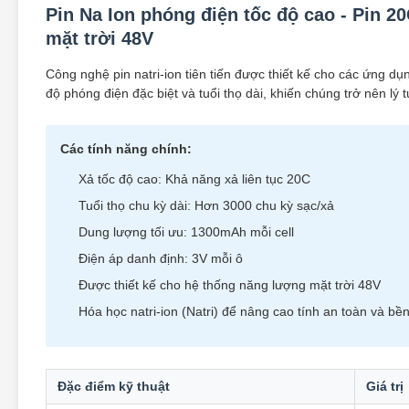
Pin Na Ion phóng điện tốc độ cao - Pin 2
mặt trời 48V
Công nghệ pin natri-ion tiên tiến được thiết kế cho các ứng dụ
độ phóng điện đặc biệt và tuổi thọ dài, khiến chúng trở nên lý 
Các tính năng chính:
Xả tốc độ cao: Khả năng xả liên tục 20C
Tuổi thọ chu kỳ dài: Hơn 3000 chu kỳ sạc/xả
Dung lượng tối ưu: 1300mAh mỗi cell
Điện áp danh định: 3V mỗi ô
Được thiết kế cho hệ thống năng lượng mặt trời 48V
Hóa học natri-ion (Natri) để nâng cao tính an toàn và bề
Đặc điểm kỹ thuật
Giá trị