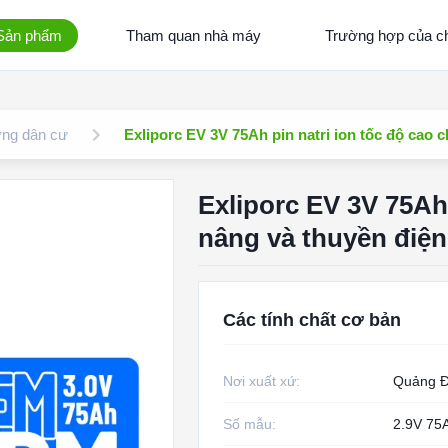
Sản phẩm
Tham quan nhà máy
Trường hợp của ch
ợng dân cư
Exliporc EV 3V 75Ah pin natri ion tốc độ cao
Exliporc EV 3V 75Ah
nâng và thuyền điện
Các tính chất cơ bản
Nơi xuất xứ:
Quảng Đ
Số mẫu:
2.9V 75