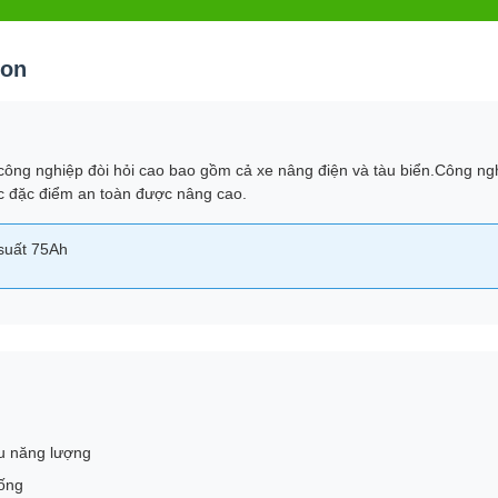
ion
 công nghiệp đòi hỏi cao bao gồm cả xe nâng điện và tàu biển.Công ng
các đặc điểm an toàn được nâng cao.
suất 75Ah
u năng lượng
hống