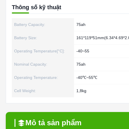
Thông số kỹ thuật
Battery Capacity:
75ah
Battery Size:
161*119*51mm(6.34*4.69*2.
Operating Temperature[°C]:
-40~55
Nominal Capacity:
75ah
Operating Temperature:
-40℃~55℃
Cell Weight:
1,8kg
Mô tả sản phẩm