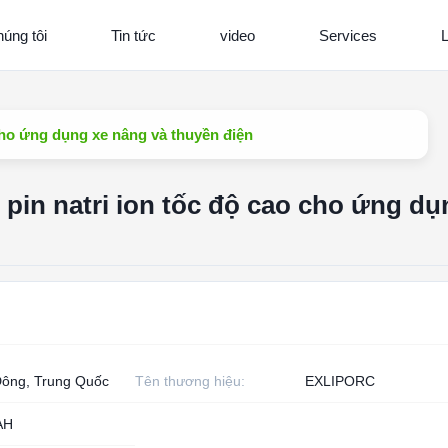
úng tôi
Tin tức
video
Services
L
 cho ứng dụng xe nâng và thuyền điện
 pin natri ion tốc độ cao cho ứng dụ
ông, Trung Quốc
Tên thương hiệu:
EXLIPORC
AH