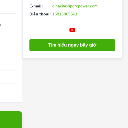
E-mail:
gina@exliporcpower.com
Điện thoại:
15816865561
í
Tìm hiểu ngay bây giờ