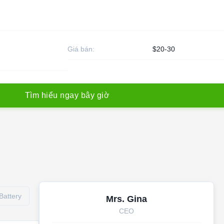
Giá bán:
$20-30
T
ì
m
h
i
ể
u
n
g
a
y
b
â
y
g
i
ờ
Battery
Mrs. Gina
CEO