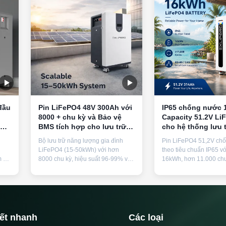
đầu
Pin LiFePO4 48V 300Ah với
IP65 chống nước
8000 + chu kỳ và Bảo vệ
Capacity 51.2V Li
ng
BMS tích hợp cho lưu trữ
cho hệ thống lưu 
ời
năng lượng tại nhà
lượng mặt trời
Bộ lưu trữ năng lượng gia đình
Pin LiFePO4 51,2V ch
i
LiFePO4 (15-50kWh) với hơn
theo tiêu chuẩn IP65 vớ
m và
8000 chu kỳ, hiệu suất 96-99% và
16kWh, hơn 11.000 chu
hợp,
BMS tích hợp. Thiết kế mô-đun để
dòng xả liên tục 100A.
ứng
dễ dàng mở rộng, xếp hạng IP20
chứng nhận cho hệ th
và bảo hành 5 năm. Lý tưởng cho
lượng mặt trời lưới điện
việc tích hợp năng lượng mặt trời
tính năng bảo vệ toàn d
và nguồn điện dự phòng.
kết nhanh
Các loại