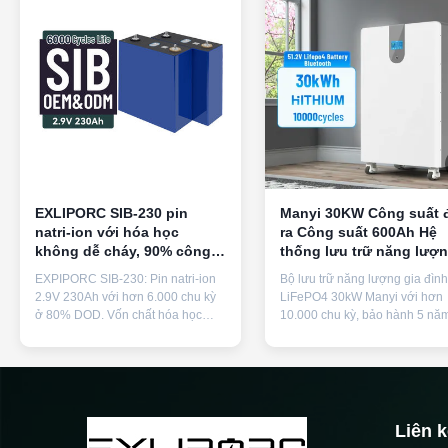
EXLIPORC SIB-230 pin
Manyi 30KW Công suất 
natri-ion với hóa học
ra Công suất 600Ah Hệ
không dễ cháy, 90% công
thống lưu trữ năng lượ
suất ở -20 °C, và 6000 +
gia đình LFP với vòng đ
EXPIPORC SIB-230: Pin natri-ion
Bộ lưu trữ năng lượng gia đình
chu kỳ ở 80% DOD
10000 cho kết nối lưới la
2.9V 230Ah với hơn 6.000 chu kỳ
LiFePO4 30kW Manyi với hơn
ở 80% DOD. Vốn chất hóa học
10.000 chu kỳ, bảo hành 5 nă
không cháy giúp loại bỏ nguy cơ
BMS tích hợp. Kết nối lưới kết 
thoát nhiệt. Duy trì trên 90% công
tùy chọn gắn tường/sàn và ch
suất ở -20°C, hoạt động ở mức
nhận quốc tế (CE, UN38.3).
-40°C. Hỗ trợ xả 2C/3C để điều
OEM/ODM tùy chỉnh có sẵn.
chỉnh tần số lưới. Không có thị
trường lithium/coban biến động để
Liên 
có được mức giá ổn định lâu dài.