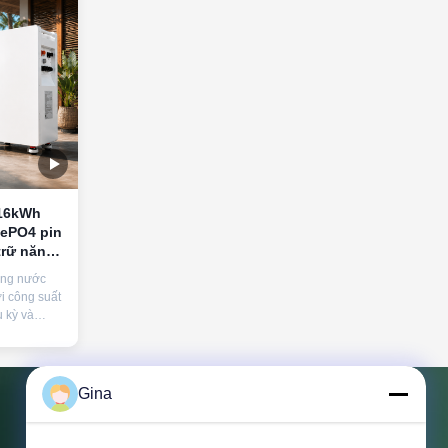
 16kWh
FePO4 pin
trữ năng
ống nước
i công suất
 kỳ và
 Được
ống năng
 lai với các
iện.
Gina
Liên hệ với chúng tôi