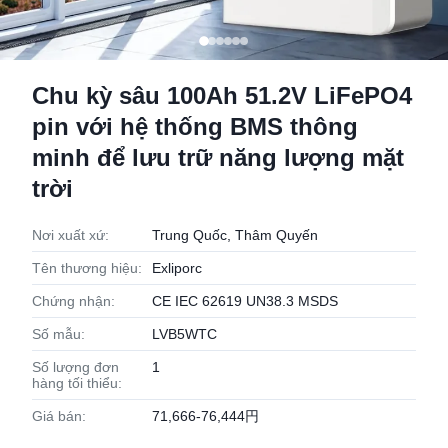
Chu kỳ sâu 100Ah 51.2V LiFePO4
pin với hệ thống BMS thông
minh để lưu trữ năng lượng mặt
trời
Nơi xuất xứ:
Trung Quốc, Thâm Quyến
Tên thương hiệu:
Exliporc
Chứng nhận:
CE IEC 62619 UN38.3 MSDS
Số mẫu:
LVB5WTC
Số lượng đơn
1
hàng tối thiểu:
Giá bán:
71,666-76,444円