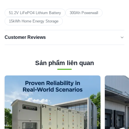
51.2V LiFePO4 Lithium Battery
300Ah Powerwall
15kWh Home Energy Storage
Customer Reviews
5.0
★★★★★
★★★★★
Dựa trên 50 đánh giá gần đây
Sản phẩm liên quan
5 SAO
100%
4 sao
0
3 sao
0
2 sao
0
1 sao
0
A*i
★★★★★
★★★★★
A
Italy
Jan 18.2026
High build quality and solid construction.