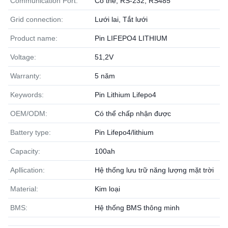
Communication Port:
Có thể, RS-232, RS485
Grid connection:
Lưới lai, Tắt lưới
Product name:
Pin LIFEPO4 LITHIUM
Voltage:
51,2V
Warranty:
5 năm
Keywords:
Pin Lithium Lifepo4
OEM/ODM:
Có thể chấp nhận được
Battery type:
Pin Lifepo4/lithium
Capacity:
100ah
Apllication:
Hệ thống lưu trữ năng lượng mặt trời
Material:
Kim loại
BMS:
Hệ thống BMS thông minh