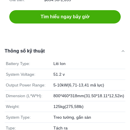
Tìm hiểu ngay bây giờ
Thông số kỹ thuật
Battery Type:
Liti Ion
System Voltage:
51.2 v
Output Power Range:
5-10kW(6,71-13,41 mã lực)
Dimension (L*W*H):
800*460*318mm(31.50*18.11*12,52in)
Weight:
125kg(275,58lb)
System Type:
Treo tường, gắn sàn
Type:
Tách ra