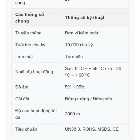
song
Các thông số
Thông số kỹ thuật
chung
Truyền thông
Đơn vị kiểm soát:
Tuổi thọ chu kỳ
10,000 chu kỳ
Làm mát
Tự nhiên
Sạc: 0 °C ~ + 55 °C / xả: -20
Nhiệt độ hoạt động
°C ~ + 60 °C
Độ ẩm
5% ~ 95%
Cài đặt
Đứng tường / Đứng sàn
Độ cao hoạt động tối
2000 m
đa
Tiêu chuẩn
UN38.3, ROHS, MSDS, CE