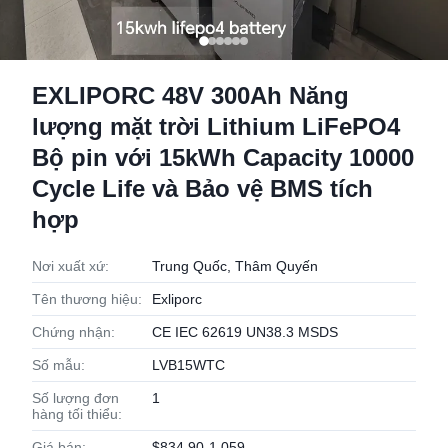
EXLIPORC 48V 300Ah Năng
lượng mặt trời Lithium LiFePO4
Bộ pin với 15kWh Capacity 10000
Cycle Life và Bảo vệ BMS tích
hợp
Nơi xuất xứ:
Trung Quốc, Thâm Quyến
Tên thương hiệu:
Exliporc
Chứng nhận:
CE IEC 62619 UN38.3 MSDS
Số mẫu:
LVB15WTC
Số lượng đơn
1
hàng tối thiểu:
Giá bán:
$834.90-1,059