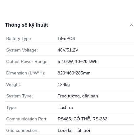
Thông số kỹ thuật
Battery Type:
LiFePO4
System Voltage:
48V/51,2V
Output Power Range:
5-10kW, 10~20 kWh
Dimension (L*W*H):
820*460*285mm
Weight:
124kg
System Type:
Treo tường, gắn sàn
Type:
Tách ra
Communication Port:
RS485, CÓ THỂ, RS-232
Grid connection:
Lưới lai, Tắt lưới