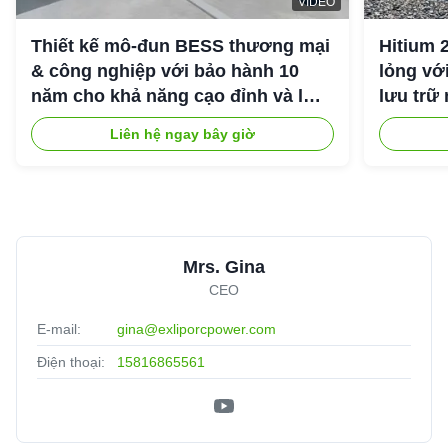
VIDEO
Thiết kế mô-đun BESS thương mại
Hitium 
& công nghiệp với bảo hành 10
lỏng vớ
năm cho khả năng cạo đỉnh và lưu
lưu trữ
trữ năng lượng công nghiệp
Liên hệ ngay bây giờ
Mrs. Gina
CEO
E-mail:
gina@exliporcpower.com
Điện thoại:
15816865561