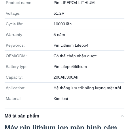
Product name:
Pin LIFEPO4 LITHIUM
Voltage:
51,2V
Cycle life:
10000 lần
Warranty:
5 năm
Keywords:
Pin Lithium Lifepo4
OEM/ODM:
Có thể chấp nhận được
Battery type:
Pin Lifepo4/lithium
Capacity:
200Ah/300Ah
Apllication:
Hệ thống lưu trữ năng lượng mặt trời
Material:
Kim loại
Mô tả sản phẩm
Máy pin lithium ion màn hình cảm