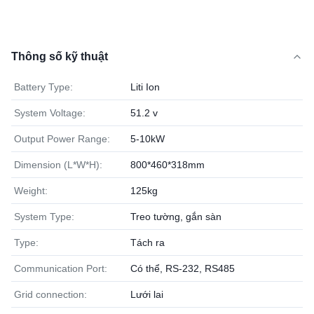
Thông số kỹ thuật
Battery Type:
Liti Ion
System Voltage:
51.2 v
Output Power Range:
5-10kW
Dimension (L*W*H):
800*460*318mm
Weight:
125kg
System Type:
Treo tường, gắn sàn
Type:
Tách ra
Communication Port:
Có thể, RS-232, RS485
Grid connection:
Lưới lai