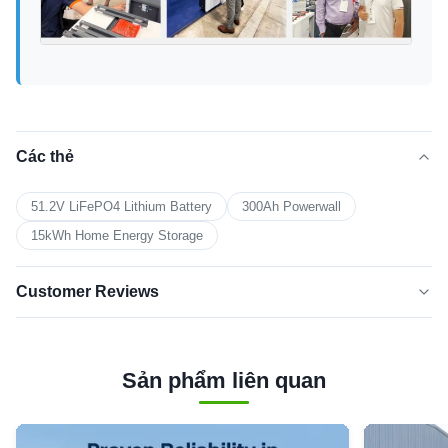
Các thẻ
51.2V LiFePO4 Lithium Battery
300Ah Powerwall
15kWh Home Energy Storage
Customer Reviews
5.0
★★★★★
★★★★★
Dựa trên 50 đánh giá gần đây
Sản phẩm liên quan
5 SAO
100%
4 sao
0