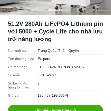
51.2V 280Ah LiFePO4 Lithium pin
với 5000 + Cycle Life cho nhà lưu
trữ năng lượng
Nơi xuất xứ:
Trung Quốc, Thâm Quyến
Tên thương hiệu:
Exliporc
Chứng nhận:
CE IEC 62619 UN38.3 MSDS
Số mẫu:
LVB15WTC
Số lượng đơn
2
hàng tối thiểu:
Giá bán:
176,457-195,886円
Tìm hiểu ngay bây giờ