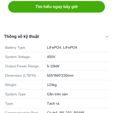
Tìm hiểu ngay bây giờ
Thông số kỹ thuật
Battery Type:
LiFePO4, LiFePO4
System Voltage:
400V
Output Power Range:
5-10kW
Dimension (L*W*H):
505*860*230mm
Weight:
124kg
System Type:
Gắn trên sàn
Type:
Tách ra
Communication Port:
Có thể, RS-232, RS485