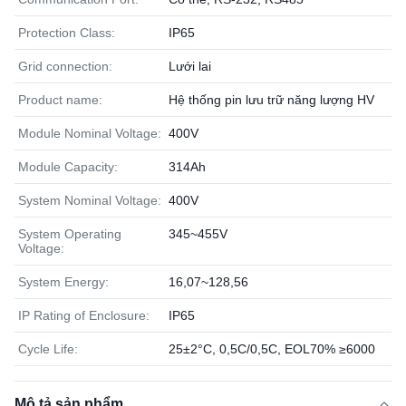
Protection Class:
IP65
Grid connection:
Lưới lai
Product name:
Hệ thống pin lưu trữ năng lượng HV
Module Nominal Voltage:
400V
Module Capacity:
314Ah
System Nominal Voltage:
400V
System Operating
345~455V
Voltage:
System Energy:
16,07~128,56
IP Rating of Enclosure:
IP65
Cycle Life:
25±2°C, 0,5C/0,5C, EOL70% ≥6000
Mô tả sản phẩm