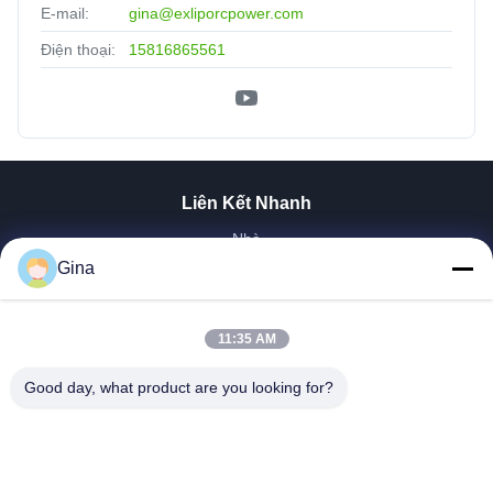
E-mail:
gina@exliporcpower.com
Điện thoại:
15816865561
Liên Kết Nhanh
Nhà
Gina
Về Chúng Tôi
Sản Phẩm
Video
11:35 AM
Tham Quan Nhà Máy
Trường Hợp Của Chúng Tôi
Good day, what product are you looking for?
Tin Tức
Liên Hệ Chúng Tôi
Tải Xuống