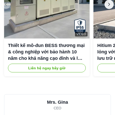
VIDEO
Thiết kế mô-đun BESS thương mại
Hitium 
& công nghiệp với bảo hành 10
lỏng vớ
năm cho khả năng cạo đỉnh và lưu
lưu trữ
trữ năng lượng công nghiệp
Liên hệ ngay bây giờ
Mrs. Gina
CEO