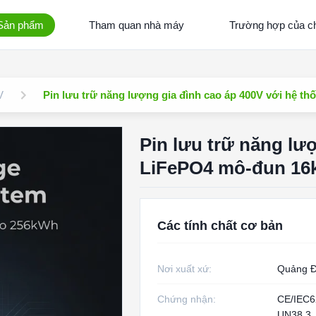
Sản phẩm
Tham quan nhà máy
Trường hợp của ch
V
Pin lưu trữ năng lượng gia đình cao áp 400V với hệ t
Pin lưu trữ năng lư
LiFePO4 mô-đun 16k
Các tính chất cơ bản
Nơi xuất xứ:
Quảng 
Chứng nhận:
CE/IEC6
UN38.3