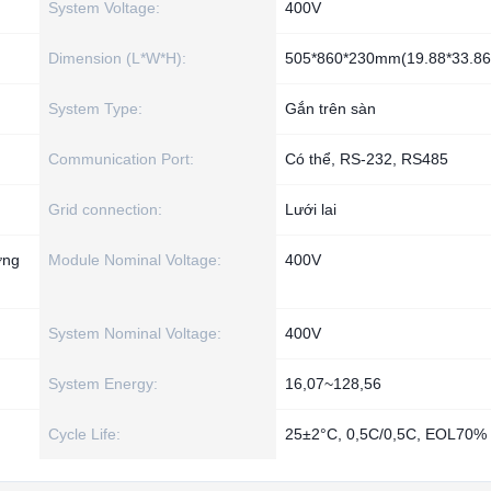
System Voltage:
400V
Dimension (L*W*H):
505*860*230mm(19.88*33.86*
System Type:
Gắn trên sàn
Communication Port:
Có thể, RS-232, RS485
Grid connection:
Lưới lai
ợng
Module Nominal Voltage:
400V
System Nominal Voltage:
400V
System Energy:
16,07~128,56
Cycle Life:
25±2°C, 0,5C/0,5C, EOL70%