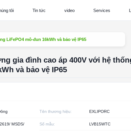
úng tôi
Tin tức
video
Services
L
hống LiFePO4 mô-đun 16kWh và bảo vệ IP65
ợng gia đình cao áp 400V với hệ thốn
Wh và bảo vệ IP65
Đông
Tên thương hiệu:
EXLIPORC
2619/ MSDS/
Số mẫu:
LVB15WTC