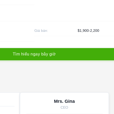
Giá bán:
$1,900-2,200
T
ì
m
h
i
ể
u
n
g
a
y
b
â
y
g
i
ờ
Mrs. Gina
CEO