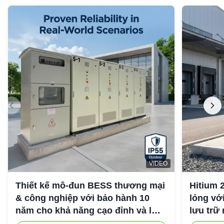
VIDEO
Thiết kế mô-đun BESS thương mại
Hitium 
& công nghiệp với bảo hành 10
lỏng vớ
năm cho khả năng cạo đỉnh và lưu
lưu trữ
trữ năng lượng công nghiệp