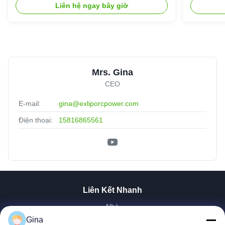
Liên hệ ngay bây giờ
Mrs. Gina
CEO
E-mail:
gina@exliporcpower.com
Điện thoại:
15816865561
Liên Kết Nhanh
Nhà
Về Chúng Tôi
Gina