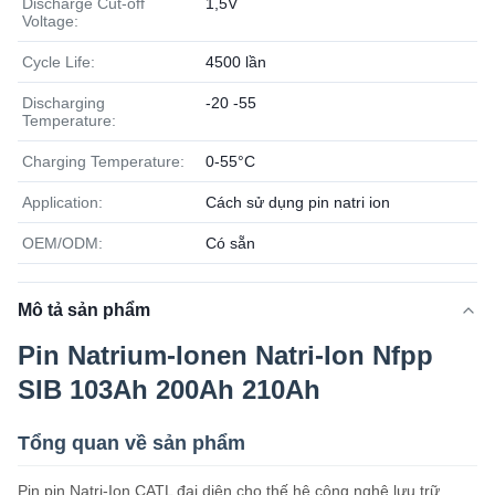
Discharge Cut-off
1,5V
Voltage:
Cycle Life:
4500 lần
Discharging
-20 -55
Temperature:
Charging Temperature:
0-55°C
Application:
Cách sử dụng pin natri ion
OEM/ODM:
Có sẵn
Mô tả sản phẩm
Pin Natrium-Ionen Natri-Ion Nfpp
SIB 103Ah 200Ah 210Ah
Tổng quan về sản phẩm
Pin pin Natri-Ion CATL đại diện cho thế hệ công nghệ lưu trữ