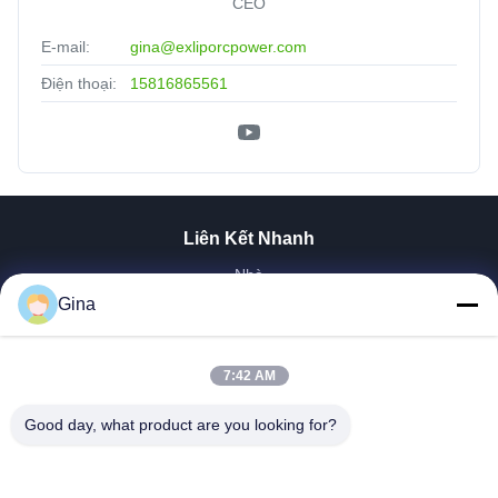
CEO
E-mail:
gina@exliporcpower.com
Điện thoại:
15816865561
Liên Kết Nhanh
Nhà
Về Chúng Tôi
Gina
Sản Phẩm
Video
7:42 AM
Tham Quan Nhà Máy
Trường Hợp Của Chúng Tôi
Good day, what product are you looking for?
Tin Tức
Liên Hệ Chúng Tôi