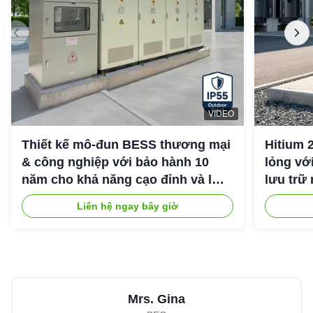
VIDEO
Thiết kế mô-đun BESS thương mại
Hitium 
& công nghiệp với bảo hành 10
lỏng vớ
năm cho khả năng cạo đỉnh và lưu
lưu trữ
trữ năng lượng công nghiệp
Liên hệ ngay bây giờ
Mrs. Gina