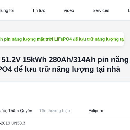
úng tôi
Tin tức
video
Services
L
in năng lượng mặt trời LiFePO4 để lưu trữ năng lượng tại n
1.2V 15kWh 280Ah/314Ah pin năng
PO4 để lưu trữ năng lượng tại nhà
uốc, Thâm Quyến
Tên thương hiệu:
Exliporc
62619 UN38.3