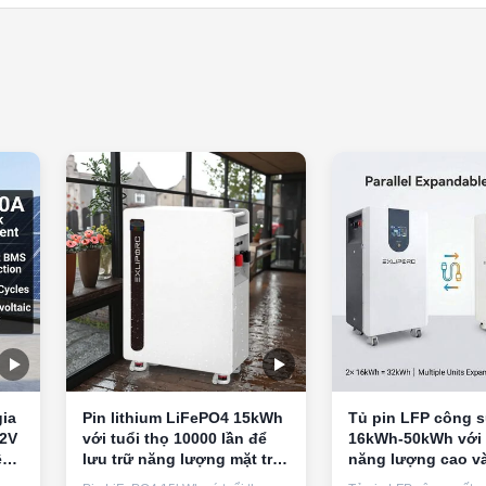
gia
Pin lithium LiFePO4 15kWh
Tủ pin LFP công s
.2V
với tuổi thọ 10000 lần để
16kWh-50kWh với 
ề
lưu trữ năng lượng mặt trời
năng lượng cao v
trên lưới điện lai
đời dài cho lưu tr