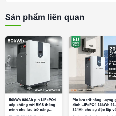
Sản phẩm liên quan
50kWh 980Ah pin LiFePO4
Pin lưu trữ năng lượng 
xếp chồng với BMS thông
đình LiFePO4 16kWh 51
minh cho lưu trữ năng
324Ah cho sự độc lập v
lượng dân cư và thương
năng lượng mặt trời