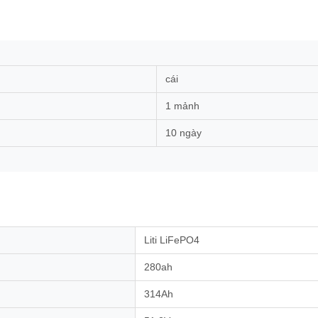
cái
1 mảnh
10 ngày
Liti LiFePO4
280ah
314Ah