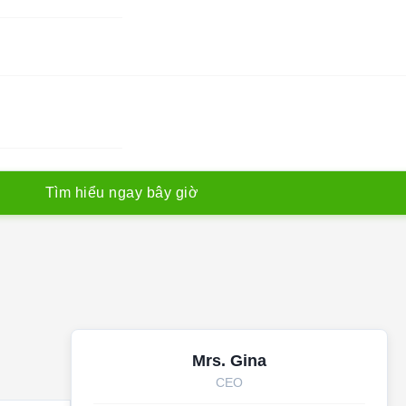
T
ì
m
h
i
ể
u
n
g
a
y
b
â
y
g
i
ờ
Mrs. Gina
CEO