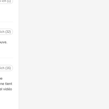
 ích (1)
ích (32)
ouve.
ích (16)
ue
ne tient
el vidéo