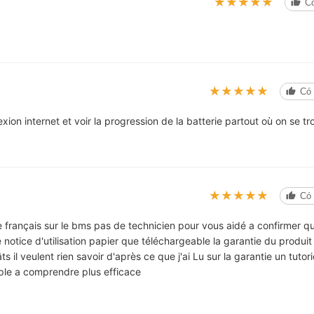
★★★★★
★★★★★
Có
★★★★★
★★★★★
Có 
xion internet et voir la progression de la batterie partout où on se tr
★★★★★
★★★★★
Có 
 français sur le bms pas de technicien pour vous aidé a confirmer q
notice d'utilisation papier que téléchargeable la garantie du produit 
il veulent rien savoir d'après ce que j'ai Lu sur la garantie un tutori
mple a comprendre plus efficace