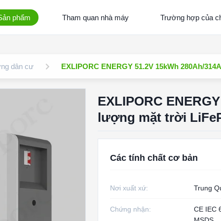
Sản phẩm
Tham quan nhà máy
Trường hợp của ch
ợng dân cư
EXLIPORC ENERGY 51.2V 15kWh 280Ah/314Ah p
EXLIPORC ENERGY 5
lượng mặt trời LiFe
Các tính chất cơ bản
Nơi xuất xứ:
Trung Q
Chứng nhận:
CE IEC 
MSDS