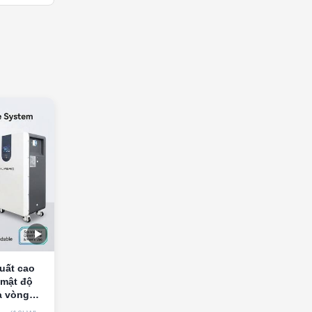
uất cao
mật độ
à vòng
ữ năng