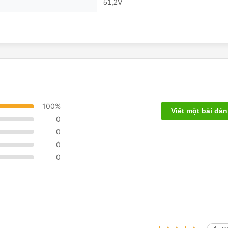
51,2V
100%
Viết một bài đán
0
0
0
0