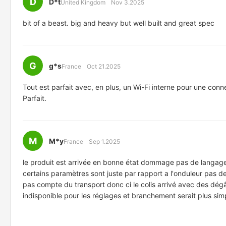
D
D*t
United Kingdom
Nov 3.2025
bit of a beast. big and heavy but well built and great spec
G
g*s
France
Oct 21.2025
Tout est parfait avec, en plus, un Wi-Fi interne pour une conne
Parfait.
M
M*y
France
Sep 1.2025
le produit est arrivée en bonne état dommage pas de langage
certains paramètres sont juste par rapport a l'onduleur pas de 
pas compte du transport donc ci le colis arrivé avec des dégâts 
indisponible pour les réglages et branchement serait plus si