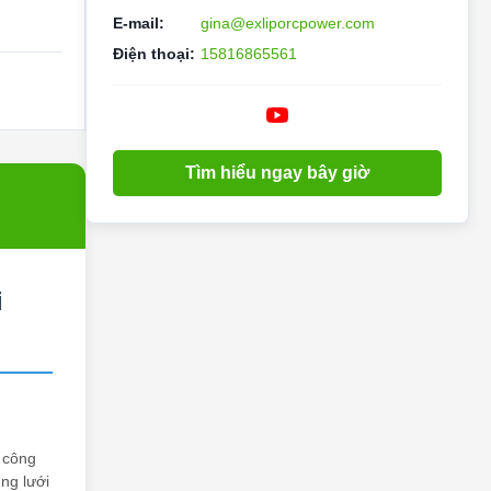
E-mail:
gina@exliporcpower.com
Điện thoại:
15816865561
Tìm hiểu ngay bây giờ
i
à công
ng lưới