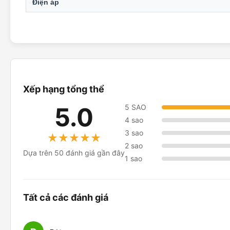
Điện áp
Xếp hạng tổng thể
5.0
5 SAO
4 sao
3 sao
★★★★★
★★★★★
2 sao
Dựa trên 50 đánh giá gần đây
1 sao
Tất cả các đánh giá