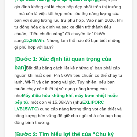
gia đình không chỉ là chọn hộp đẹp nhất trên thị trường
—mà còn là việc kết hợp mức tiêu thụ năng lượng của
bạn với dung lượng lưu trữ phù hợp. Vào năm 2026, khi
tự động hóa gia đình và sạc xe điện trở thành tiêu
chuẩn, "Tiêu chuẩn vàng" đã chuyển từ 10kWh
sang
15,36kWh
. Nhưng làm thế nào để bạn biết những
gì phù hợp với bạn?
[Bước 1: Xác định tải quan trọng của
bạn]
Bắt đầu bằng cách liệt kê những gì bạn phải cấp
nguồn khi mất điện. Pin 5kWh tiêu chuẩn có thể chạy tủ
lạnh, Wi-Fi và đèn trong vài giờ. Tuy nhiên, nếu bạn
muốn chạy các thiết bị sử dụng năng lượng cao
như
Máy điều hòa không khí, máy bơm nhiệt hoặc
bếp từ
, một đơn vị 15,36kWh (như
EXLIPORC
LVB15WTC
) cung cấp năng lượng tăng vọt cần thiết và
năng lượng bền vững để giữ cho ngôi nhà của bạn hoạt
động bình thường.
[Bước 2: Tìm hiểu lợi thế của "Chu kỳ