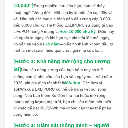
10.000"]
Trong nghiên cứu của bạn, bạn sẽ thấy
thuật ngữ "Vòng đời". Một chu kỳ là một lần sạc đầy và
xả. Hầu hết các loại pin bình dân đều cung cấp 3.000
đến 6.000 chu kỳ. Hệ thống EXLIPORC sử dụng tế bào
LiFePO4 hạng A mang lại
Hơn 10.000 chu kỳ
. Điều này
có nghĩa là ngay cả khi bạn sạc pin một lần mỗi ngày,
nó vẫn sẽ kéo dài
25 năm
—biến nó thành khoản đầu tư
một lần một cách hiệu quả cho ngôi nhà của bạn.
[Bước 3: Khả năng mở rộng cho tương
lai]
Nhu cầu năng lượng của bạn hôm nay có thể
không còn là nhu cầu của bạn vào ngày mai. Vào năm
2026, pin gia đình tốt nhất là
Mô-đun
. Các đơn vị
15kWh của EXLIPORC có thể dễ dàng kết nối song
song. Nếu bạn thêm Xe điện thứ hai hoặc mở rộng
mảng năng lượng mặt trời, bạn chỉ cần thêm một thiết
bị khác để đạt 30,72kWh mà không cần thay thế phần
cứng hiện có.
[Bước 4: Giám sát thông minh – Người