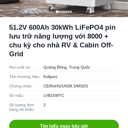
51.2V 600Ah 30kWh LiFePO4 pin
lưu trữ năng lượng với 8000 +
chu kỳ cho nhà RV & Cabin Off-
Grid
Nơi xuất xứ:
Quảng Đông, Trung Quốc
Tên thương hiệu:
Exliporc
Chứng nhận:
CE/RoHS/UN38.3/MSDS
Số mẫu:
LVB15WTC
Số lượng đơn
2
hàng tối thiểu:
Tìm hiểu ngay bây giờ