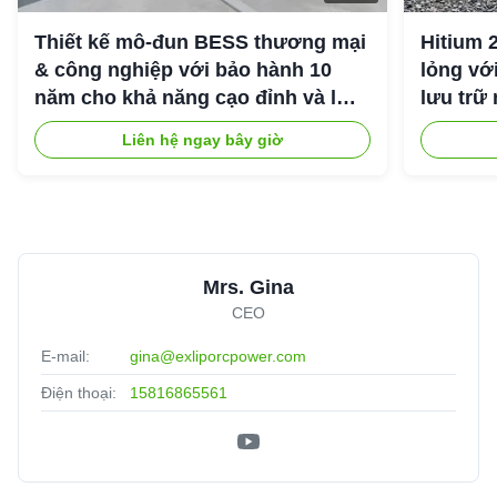
A
Italy
Jan 18.2026
Thiết kế mô-đun BESS thương mại
Hitium 
High build quality and solid construction.
& công nghiệp với bảo hành 10
lỏng vớ
năm cho khả năng cạo đỉnh và lưu
lưu trữ
trữ năng lượng công nghiệp
Liên hệ ngay bây giờ
A*d
★★★★★
★★★★★
A
Iraq
Sep 12.2025
It is one of the best high quality products. Guarantee
yourself continuous electricity and good living.
Mrs. Gina
CEO
E-mail:
gina@exliporcpower.com
Điện thoại:
15816865561