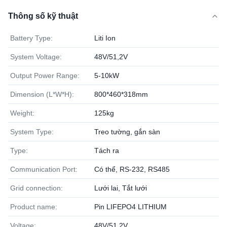
Thông số kỹ thuật
Battery Type:
Liti Ion
System Voltage:
48V/51,2V
Output Power Range:
5-10kW
Dimension (L*W*H):
800*460*318mm
Weight:
125kg
System Type:
Treo tường, gắn sàn
Type:
Tách ra
Communication Port:
Có thể, RS-232, RS485
Grid connection:
Lưới lai, Tắt lưới
Product name:
Pin LIFEPO4 LITHIUM
Voltage:
48V/51,2V