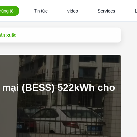
úng tôi
Tin tức
video
Services
L
ản xuất
g mại (BESS) 522kWh cho