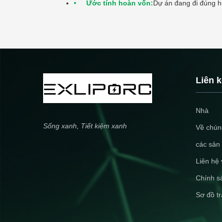
Ước tính hoàn vốn:
Dự án đang đi đúng h
Liên 
Nhà
Sống xanh, Tiết kiệm xanh
Về chúng
các sản
Liên hệ 
Chính s
Sơ đồ t