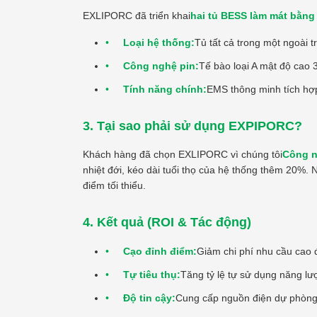
EXLIPORC đã triển khai
hai tủ BESS làm mát bằng
Loại hệ thống:
Tủ tất cả trong một ngoài t
Công nghệ pin:
Tế bào loại A mật độ cao
Tính năng chính:
EMS thông minh tích hợp
3. Tại sao phải sử dụng EXPIPORC?
Khách hàng đã chọn EXLIPORC vì chúng tôi
Công n
nhiệt đới, kéo dài tuổi thọ của hệ thống thêm 20%. 
điểm tối thiểu.
4. Kết quả (ROI & Tác động)
Cạo đỉnh điểm:
Giảm chi phí nhu cầu cao
Tự tiêu thụ:
Tăng tỷ lệ tự sử dụng năng lư
Độ tin cậy:
Cung cấp nguồn điện dự phòng l