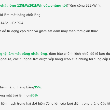
 chất lỏng 125kW/261kWh của chúng tôi
(Tổng cộng 522kWh).
rời làm mát bằng chất lỏng.
 314Ah LiFePO4.
 để tự động cạo đỉnh và giám sát đám mây theo thời gian thực.
ghệ làm mát bằng chất lỏng
, đảm bảo chênh lệch nhiệt độ tế bào đ
Ngoài ra, các tủ ngoài trời được xếp hạng IP55 của chúng tôi cung cấp 
 điểm hàng tháng bằng
35%
.
ợng mặt trời lên hơn
90%
.
iền mạch trong hai đợt biến động lớn của lưới điện trong tháng đầu ti