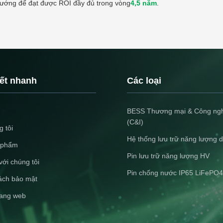
ướng để đạt được ROI đầy đủ trong vòng
4,5 năm
.
kết nhanh
Các loại
BESS Thương mại & Công ng
(C&I)
 tôi
Hệ thống lưu trữ năng lượng 
 phẩm
Pin lưu trữ năng lượng HV
với chúng tôi
Pin chống nước IP65 LiFePO4
ách bảo mật
rang web