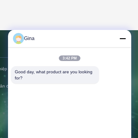
Gina
Liên hệ với chúng tôi
3:42 PM
hiệp
Địa chỉ:
C506 Innovation Plaza, Số
Good day, what product are you looking 
2007 Đại lộ Pingshan, Cộng đồng
for?
Liulian, Phố Pingshan, Quận
dân cư
Pingshan, Thâm Quyến, Quảng Đông,
Trung Quốc
Điện thoại:
86-0775-8420 5984
E-mail:
gina@exliporcpower.com
Thời gian làm việc:
09:00-18:30